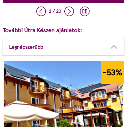
2 / 20
További Útra Készen ajánlatok:
Legnépszerűbb
-53
%