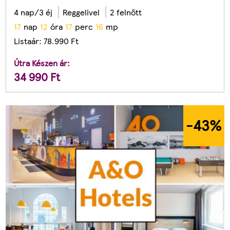
4 nap/3 éj
Reggelivel
2 felnőtt
1
7
nap
1
2
óra
1
7
perc
1
4
mp
Listaár:
78.990
Ft
Útra Készen ár:
34 990
Ft
-43
%