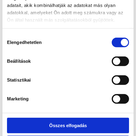
-38
%
adatait, akik kombinálhatják az adatokat más olyan
adatokkal, amelyeket Ön adott meg számukra vagy az
Ön által használt más szolgáltatásokból gyűjtöttek.
Hozzájárulás
Elengedhetetlen
kiválasztása
Beállítások
Statisztikai
Felhőtlen pihenés
Marketing
Harkányon
Hotel Átrium
Összes elfogadás
2 nap/1 éj
Félpanzió
2 felnőtt