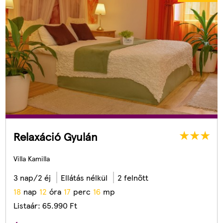
Relaxáció Gyulán
Villa Kamilla
3 nap/2 éj
Ellátás nélkül
2 felnőtt
1
8
nap
1
2
óra
1
7
perc
1
4
mp
Listaár:
65.990
Ft