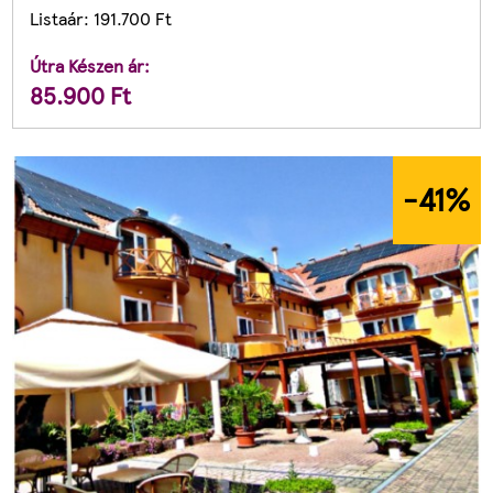
Listaár:
191.700
Ft
Útra Készen ár:
85.900
Ft
-41
%