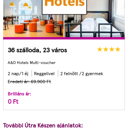
36 szálloda, 23 város
A&O Hotels Multi-voucher
2 nap/1 éj
Reggelivel
2 felnőtt /2 gyermek
Eredeti ár: 69.900
Ft
Brilliáns ár:
0
Ft
További Útra Készen ajánlatok: