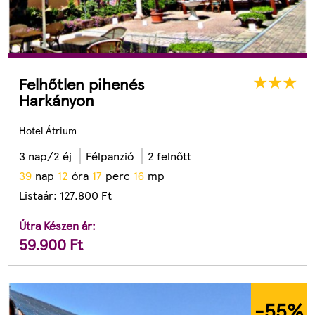
Felhőtlen pihenés
Harkányon
Hotel Átrium
3 nap/2 éj
Félpanzió
2 felnőtt
3
9
nap
1
2
óra
1
7
perc
1
4
mp
Listaár:
127.800
Ft
Útra Készen ár:
59.900
Ft
-55
%