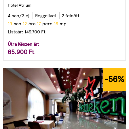
Hotel Átrium
4 nap/3 éj
Reggelivel
2 felnőtt
1
9
nap
1
2
óra
1
7
perc
1
4
mp
Listaár:
149.700
Ft
Útra Készen ár:
65.900
Ft
-56
%