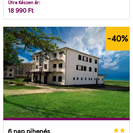
Útra Készen ár:
18 990
Ft
-40
%
6 nap pihenés