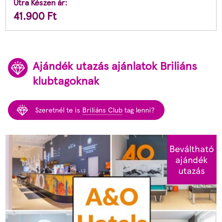
Útra Készen ár:
41.900
Ft
Ajándék utazás ajánlatok Briliáns
klubtagoknak
Szeretnél te is
Briliáns Club
tag lenni?
Beváltható
ajándék
utazás