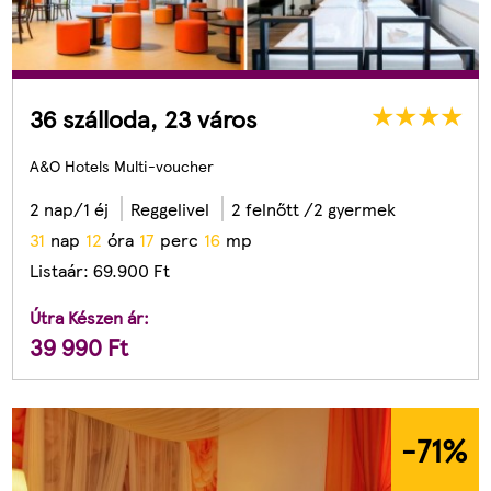
36 szálloda, 23 város
A&O Hotels Multi-voucher
2 nap/1 éj
Reggelivel
2 felnőtt /2 gyermek
3
1
nap
1
2
óra
1
7
perc
1
4
mp
Listaár:
69.900
Ft
Útra Készen ár:
39 990
Ft
-71
%