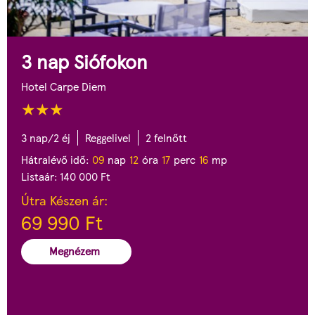
3 nap Siófokon
Hotel Carpe Diem
3 nap/2 éj
Reggelivel
2 felnőtt
Hátralévő idő:
0
9
nap
1
2
óra
1
7
perc
1
4
mp
Listaár:
140 000
Ft
Útra Készen ár:
69 990
Ft
Megnézem