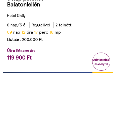
Balatonlellén
Hotel Sirály
6 nap/5 éj
Reggelivel
2 felnőtt
0
9
nap
1
2
óra
1
7
perc
1
4
mp
Listaár:
200.000
Ft
Útra Készen ár:
119 900
Ft
Adatkezelési
Szabályzat
-44
%