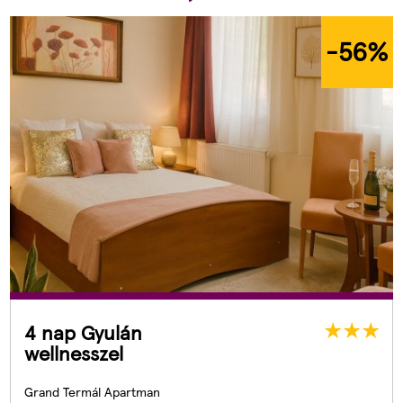
-56
%
4 nap Gyulán
wellnesszel
Grand Termál Apartman