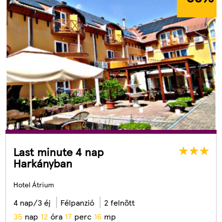
Last minute 4 nap
Harkányban
Hotel Átrium
4 nap/3 éj
Félpanzió
2 felnőtt
3
5
nap
1
2
óra
1
7
perc
1
4
mp