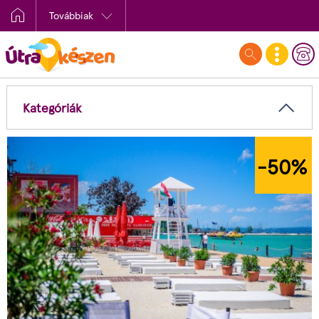
Továbbiak
Kategóriák
%
-50
%