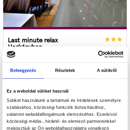
Last minute relax
Harkányban
Hotel Átrium
3 nap/2 éj
Félpanzió
2 felnőtt
Beleegyezés
Részletek
A sütikről
2
2
nap
1
2
óra
1
7
perc
1
4
mp
Listaár:
127.800
Ft
Ez a weboldal sütiket használ
Útra Készen ár:
Sütiket használunk a tartalmak és hirdetések személyre
55.900
Ft
szabásához, közösségi funkciók biztosításához,
valamint weboldalforgalmunk elemzéséhez. Ezenkívül
közösségi média-, hirdető- és elemező partnereinkkel
megosztjuk az Ön weboldalhasználatra vonatkozó