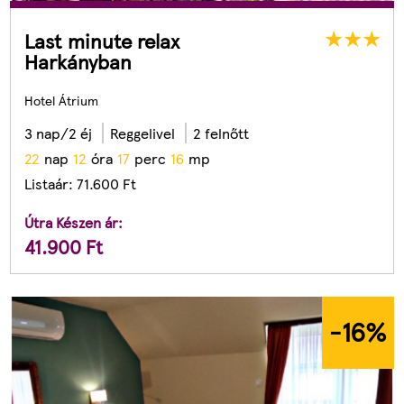
Last minute relax
Harkányban
Hotel Átrium
3 nap/2 éj
Reggelivel
2 felnőtt
2
2
nap
1
2
óra
1
7
perc
1
4
mp
Listaár:
71.600
Ft
Útra Készen ár:
41.900
Ft
-16
%