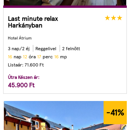
Last minute relax
Harkányban
Hotel Átrium
3 nap/2 éj
Reggelivel
2 felnőtt
1
6
nap
1
2
óra
1
7
perc
1
4
mp
Listaár:
71.600
Ft
Útra Készen ár:
45.900
Ft
-41
%