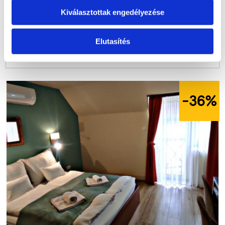
3
9
nap
1
2
óra
1
7
perc
1
4
mp
Kiválasztottak engedélyezése
Listaár:
63.900
Ft
Útra Készen ár:
Elutasítés
39.900
Ft
-36
%