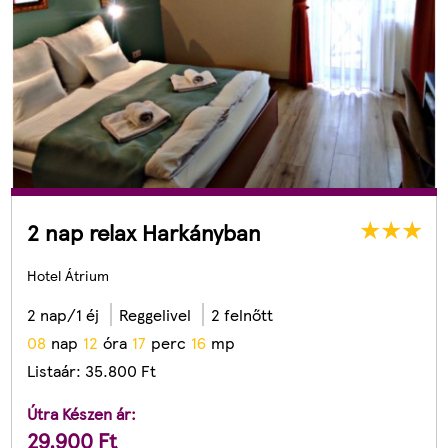
2 nap relax Harkányban
Hotel Átrium
2 nap/1 éj
Reggelivel
2 felnőtt
0
8
nap
1
2
óra
1
7
perc
1
4
mp
Listaár:
35.800
Ft
Útra Készen ár:
29.900
Ft