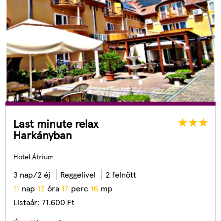
Last minute relax
Harkányban
Hotel Átrium
3 nap/2 éj
Reggelivel
2 felnőtt
1
1
nap
1
2
óra
1
7
perc
1
4
mp
Listaár:
71.600
Ft