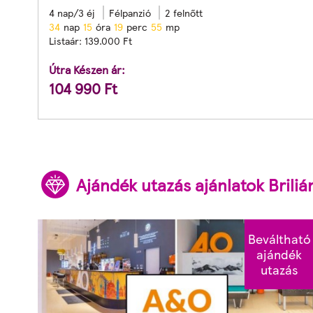
4 nap/3 éj
Félpanzió
2 felnőtt
3
4
nap
1
5
óra
1
9
perc
5
3
mp
Listaár:
139.000
Ft
Útra Készen ár:
104 990
Ft
Ajándék utazás ajánlatok Brili
Beváltható
ajándék
utazás