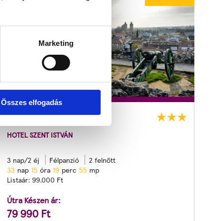
Marketing
Összes elfogadás
Egri ősz
HOTEL SZENT ISTVÁN
3 nap/2 éj
Félpanzió
2 felnőtt
3
3
nap
1
5
óra
1
9
perc
5
3
mp
Listaár:
99.000
Ft
Útra Készen ár:
79 990
Ft