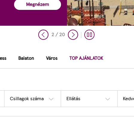
Megnézem
2 / 20
ess
Balaton
Város
TOP AJÁNLATOK
Csillagok száma
Ellátás
Kedve