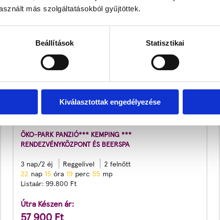
sznált más szolgáltatásokból gyűjtöttek.
Beállítások
Statisztikai
Kiválasztottak engedélyezése
ÉLMÉNYTELI NAPOK
ÖKO-PARK PANZIÓ*** KEMPING ***
RENDEZVÉNYKÖZPONT ÉS BEERSPA
3 nap/2 éj
Reggelivel
2 felnőtt
2
2
nap
1
5
óra
1
9
perc
5
3
mp
Listaár:
99.800
Ft
Útra Készen ár:
57 900
Ft