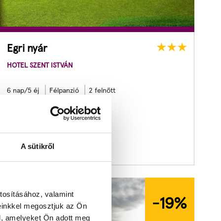
Egri nyár
HOTEL SZENT ISTVÁN
6 nap/5 éj
Félpanzió
2 felnőtt
1
5
nap
1
5
óra
1
9
perc
5
3
mp
Listaár:
329.980
Ft
Útra Készen ár:
239 800
Ft
A sütikről
tosításához, valamint
-19
%
einkkel megosztjuk az Ön
l, amelyeket Ön adott meg