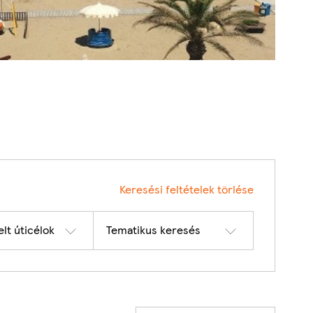
22
Keresési feltételek törlése
lt úticélok
Tematikus keresés