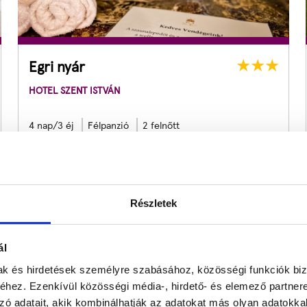
Egri nyár
HOTEL SZENT ISTVÁN
4 nap/3 éj
Félpanzió
2 felnőtt
1
2
nap
1
5
óra
1
9
perc
5
3
mp
Listaár:
229.980
Ft
Útra Készen ár:
153 800
Ft
Részletek
ál
mak és hirdetések személyre szabásához, közösségi funkciók biz
-42
%
hez. Ezenkívül közösségi média-, hirdető- és elemező partner
zó adatait, akik kombinálhatják az adatokat más olyan adatokka