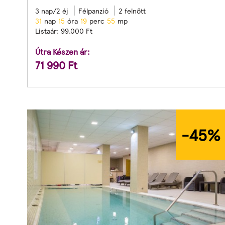
3 nap/2 éj
Félpanzió
2 felnőtt
3
1
nap
1
5
óra
1
9
perc
5
3
mp
Listaár:
99.000
Ft
Útra Készen ár:
71 990
Ft
-45
%