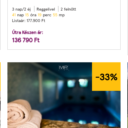
3 nap/2 éj
Reggelivel
2 felnőtt
4
1
nap
1
5
óra
1
9
perc
5
3
mp
Listaár:
177.900
Ft
Útra Készen ár:
136 790
Ft
-33
%