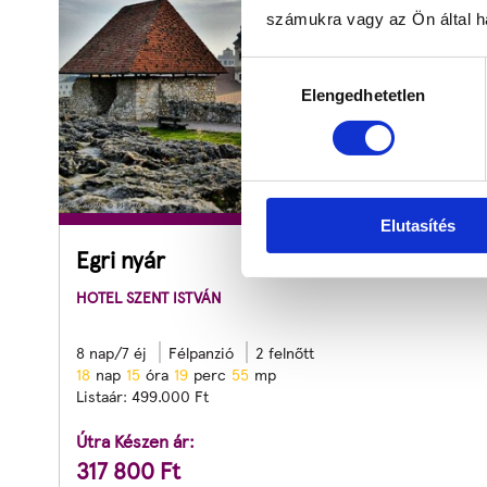
számukra vagy az Ön által ha
Hozzájárulás
Elengedhetetlen
kiválasztása
Elutasítés
Egri nyár
HOTEL SZENT ISTVÁN
8 nap/7 éj
Félpanzió
2 felnőtt
1
8
nap
1
5
óra
1
9
perc
5
3
mp
Listaár:
499.000
Ft
Útra Készen ár:
317 800
Ft