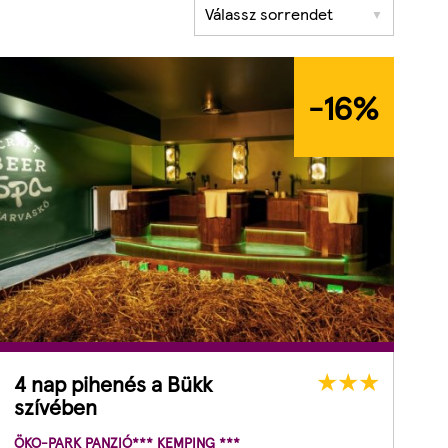
Válassz sorrendet
▼
-16
%
4 nap pihenés a Bükk
szívében
ÖKO-PARK PANZIÓ*** KEMPING ***