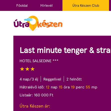
Főoldal
Hírlevél
Útra Készen Club
0
%
Last minute tenger & str
HOTEL SALSEDINE ***
4 nap/3 éj
Reggelivel
2 felnőtt
Hátralévő idő:
1
2
nap
1
5
óra
1
9
perc
5
3
mp
Listaár:
160 000
Ft
Útra Készen ár: