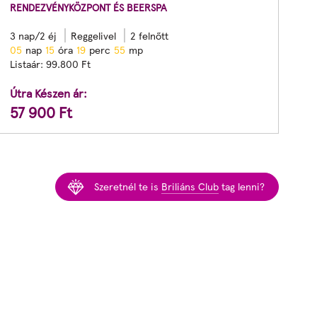
RENDEZVÉNYKÖZPONT ÉS BEERSPA
3 nap/2 éj
Reggelivel
2 felnőtt
0
5
nap
1
5
óra
1
9
perc
5
3
mp
Listaár:
99.800
Ft
Útra Készen ár:
57 900
Ft
Szeretnél te is
Briliáns Club
tag lenni?