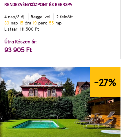
RENDEZVÉNYKÖZPONT ÉS BEERSPA
4 nap/3 éj
Reggelivel
2 felnőtt
3
9
nap
1
5
óra
1
9
perc
5
3
mp
Listaár:
111.500
Ft
Útra Készen ár:
93 905
Ft
-27
%