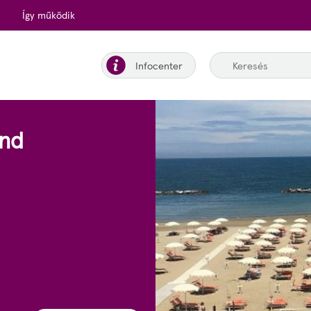
Így működik
Infocenter
and