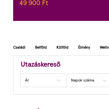
49 900
Ft
Családi
Belföld
Külföld
Élmény
Welln
Utazáskereső
Ár
Napok száma