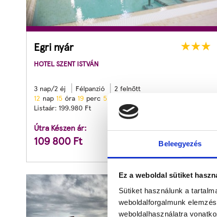
Egri nyár
HOTEL SZENT ISTVÁN
3 nap/2 éj
Félpanzió
2 felnőtt
1
2
nap
1
5
óra
1
9
perc
5
3
mp
Listaár:
199.980
Ft
Útra Készen ár:
109 800
Ft
Beleegyezés
Ez a weboldal sütiket haszn
Sütiket használunk a tartal
-36
%
weboldalforgalmunk elemzésé
weboldalhasználatra vonatko