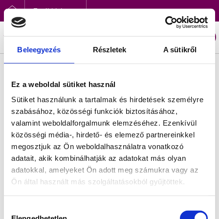
Továbbiak
Beleegyezés
Részletek
A sütikről
Ez a weboldal sütiket használ
Sütiket használunk a tartalmak és hirdetések személyre
szabásához, közösségi funkciók biztosításához,
valamint weboldalforgalmunk elemzéséhez. Ezenkívül
közösségi média-, hirdető- és elemező partnereinkkel
megosztjuk az Ön weboldalhasználatra vonatkozó
adatait, akik kombinálhatják az adatokat más olyan
adatokkal, amelyeket Ön adott meg számukra vagy az
Ön által használt más szolgáltatásokból gyűjtöttek.
Hozzájárulás
Segíthetünk?
Elengedhetetlen