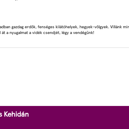
 vadban gazdag erdők, fenséges kilátóhelyek, hegyek-völgyek. Villánk m
d át a nyugalmat a vidék csendjét, légy a vendégünk!
és Kehidán