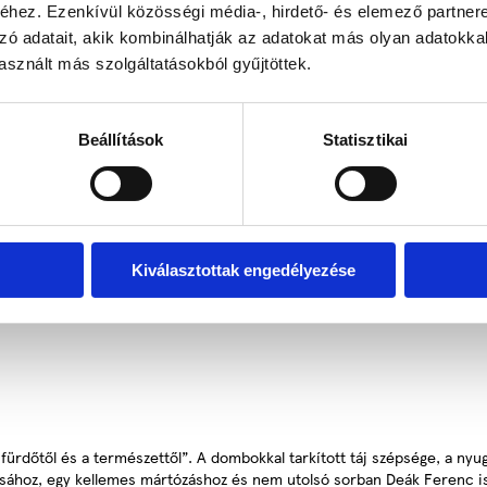
hez. Ezenkívül közösségi média-, hirdető- és elemező partner
zó adatait, akik kombinálhatják az adatokat más olyan adatokka
sznált más szolgáltatásokból gyűjtöttek.
Beállítások
Statisztikai
 kényelmesen tudtok elvonulni a nyüzsgő világ elől, de ha mégis rá kell
nnétek, az sem akadály. Vegyétek ki a házat közösen, így a hallban megm
 mártózzatok meg a dézsában, napozzatok a teraszon. Legyen tőletek éle
vassatok egy jó regényt, vagy igyatok meg egy finom pohár bort és beszé
LCD Tv. Erkély minden szobához. Zárt parkoló. Becsületkasszás italhűt
Kiválasztottak engedélyezése
a fürdőtől és a természettől”. A dombokkal tarkított táj szépsége, a n
sához, egy kellemes mártózáshoz és nem utolsó sorban Deák Ferenc is itt