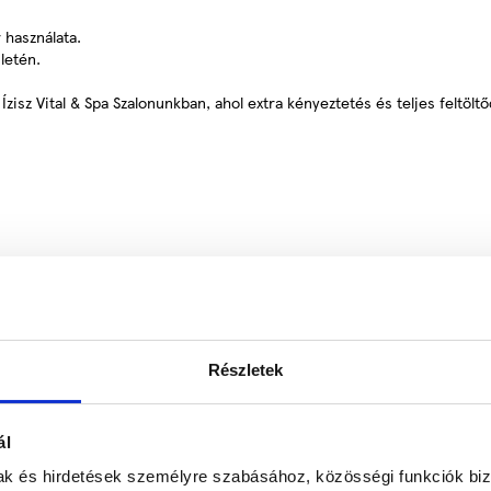
r használata.
ületén.
isz Vital & Spa Szalonunkban, ahol extra kényeztetés és teljes feltölt
Részletek
ál
nyében.
mak és hirdetések személyre szabásához, közösségi funkciók biz