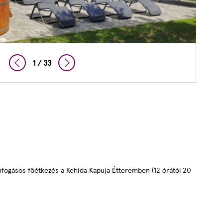
2 / 33
mfogásos főétkezés a Kehida Kapuja Étteremben (12 órától 20