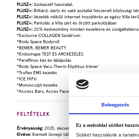
PLUSZ+:
Szobaszéf használat.
PLUSZ+:
Billiárd, darts és sakk asztallal felszerelt közösségi té
PLUSZ+:
Vezeték nélküli internet hozzáférés az egész Villa ter
PLUSZ+:
Parkolás a Villa zárt és őrzött parkolójában
PLUSZ+:
20% kedvezmény minden kezelésre és szolgáltatásra Íz
*Exclusive COLLAGEN Szolárium
*Body Space Bodyroll
*BEMER, BEMER BEAUTY
*Endoshape TEST ÉS ARCKEZELÉS
*Paraffinos kéz és lábápolás
*Body Space Vacu Therm Eliptikus tréner
*Truflex EMS kezelés
*ICE HIFU
*Monosculpt kezelés
*Access Bars, Acces Facelift
Beleegyezés
FELTÉTELEK
Ez a weboldal sütiket haszn
Érvényesség:
2025. december 06-ig, a szabad helyek függvé
Kivéve:
Kiemelt ünnepi időszakok kivételével.
Sütiket használunk a tartal