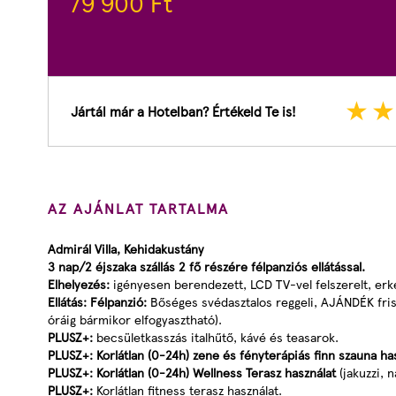
79 900
Ft
Jártál már a Hotelban? Értékeld Te is!
AZ AJÁNLAT TARTALMA
Admirál Villa, Kehidakustány
3 nap/2 éjszaka szállás 2 fő részére félpanziós ellátással.
Elhelyezés:
igényesen berendezett, LCD TV-vel felszerelt, er
Ellátás: Félpanzió:
Bőséges svédasztalos reggeli, AJÁNDÉK fris
óráig bármikor elfogyasztható).
PLUSZ+:
becsületkasszás italhűtő, kávé és teasarok.
PLUSZ+:
Korlátlan (0-24h) zene és fényterápiás finn szauna ha
PLUSZ+:
Korlátlan (0-24h) Wellness Terasz használat
(jakuzzi, 
PLUSZ+:
Korlátlan fitness terasz használat.