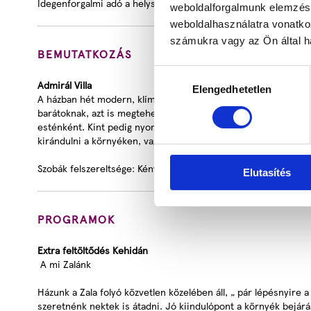
Idegenforgalmi adó a helyszínen fizetendő.
weboldalforgalmunk elemzésé
weboldalhasználatra vonatko
számukra vagy az Ön által ha
BEMUTATKOZÁS
Hozzájárulás
Admirál Villa
Elengedhetetlen
kiválasztása
A házban hét modern, klímával felszerelt szoba található, ahol
barátoknak, azt is megtehetitek wifin keresztül. Ha többen jö
esténként. Kint pedig nyomhattok egy jó pingpong csatát, vagy
kirándulni a környéken, vagy üljetek be egy laza szaunára, ol
Szobák felszereltsége: Kényelmes, modern szobák. Mini hűtő. 
Elutasítés
PROGRAMOK
Extra feltöltődés Kehidán
A mi Zalánk
Házunk a Zala folyó közvetlen közelében áll, „ pár lépésnyire 
szeretnénk nektek is átadni. Jó kiindulópont a környék bejárá