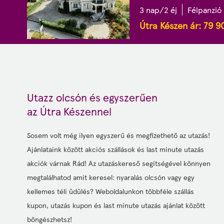
3 nap/2 éj
Félpanzió
Útra Készen ár:
79 9
Utazz olcsón és egyszerűen
az Útra Készennel
Sosem volt még ilyen egyszerű és megfizethető az utazás!
Ajánlataink között akciós szállások és last minute utazás
akciók várnak Rád! Az utazáskereső segítségével könnyen
megtalálhatod amit keresel: nyaralás olcsón vagy egy
kellemes téli üdülés? Weboldalunkon többféle szállás
kupon, utazás kupon és last minute utazás ajánlat között
böngészhetsz!