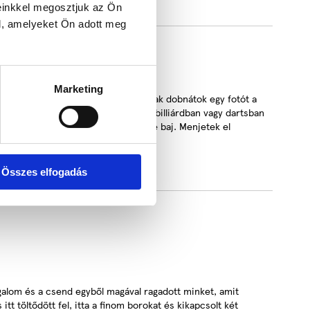
einkkel megosztjuk az Ön
l, amelyeket Ön adott meg
Marketing
ene pillantani az e-mailekre, vagy csak dobnátok egy fotót a
érkőzhettek egy jó társasjátékban, billiárdban vagy dartsban
ttel teli a ház! Borongós az idő, se baj. Menjetek el
lgessetek egy jót.
ő.
Összes elfogadás
yugalom és a csend egyből magával ragadott minket, amit
 töltődött fel, itta a finom borokat és kikapcsolt két