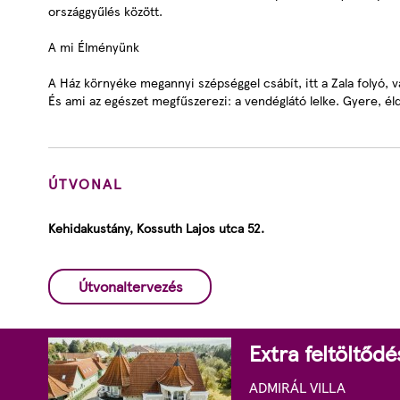
országgyűlés között.
A mi Élményünk
A Ház környéke megannyi szépséggel csábít, itt a Zala folyó,
És ami az egészet megfűszerezi: a vendéglátó lelke. Gyere, él
ÚTVONAL
Kehidakustány, Kossuth Lajos utca 52.
Útvonaltervezés
Extra feltöltőd
ADMIRÁL VILLA