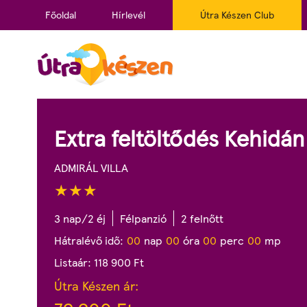
Főoldal
Hírlevél
Útra Készen Club
Extra feltöltődés Kehidán
ADMIRÁL VILLA
3 nap/2 éj
Félpanzió
2 felnőtt
Hátralévő idő:
0
0
nap
0
0
óra
0
0
perc
0
0
mp
Listaár:
118 900
Ft
Útra Készen ár: