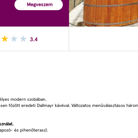
Megveszem
3.4
kélyes modern szobában.
sen főzött eredeti Dallmayr kávéval. Változatos menüválasztásos háro
sználat.
napozó- és pihenőterasz).