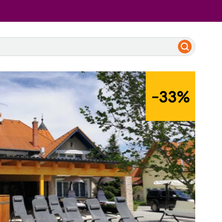
-33
%