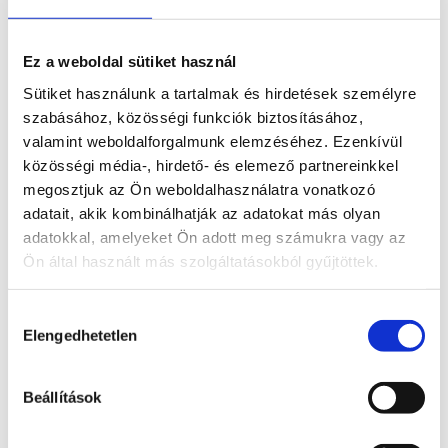
könnyen megközelíthető helyen, jó csatlakozási
pontként az M7-es autópályára, a zamárdi
vasútállomásra, vagy a helyközi és távolsági
Ez a weboldal sütiket használ
buszmegállóra.
Sütiket használunk a tartalmak és hirdetések személyre
Szállodánk a Balatont körbe vevő kerékpárúttól csak 1
szabásához, közösségi funkciók biztosításához,
percre található, így szívesen fogadunk kerékpárosokat
valamint weboldalforgalmunk elemzéséhez. Ezenkívül
, nekik zárható kerékpártárolót biztosítunk.
közösségi média-, hirdető- és elemező partnereinkkel
megosztjuk az Ön weboldalhasználatra vonatkozó
A “Família” ahogy csak nálunk szokás mondani komplett
adatait, akik kombinálhatják az adatokat más olyan
szolgáltatásokkal igyekszik kielégíteni vendégei igényeit.
adatokkal, amelyeket Ön adott meg számukra vagy az
52 db szoba, ebből 37 kétágyas, 12 háromágyas, és 3
Ön által használt más szolgáltatásokból gyűjtöttek.
családi apartmann áll rendelkezésre.
Saját belső medencénkben könnyen megy a lazulás,
Hozzájárulás
vendégeink nagyon szeretik. A környék egyik legnagyobb
Elengedhetetlen
kiválasztása
uszodájával rendelkezünk mely 27 m hosszú és 26-28 °C
meleg.
Beállítások
Gyerekbarát szolgáltatások
billiárd, ping-pong, darts, társasjátékok,