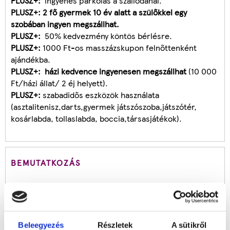
PLUSZ+:
ingyenes parkolás a szállodánál.
PLUSZ+:
2 fő gyermek 10 év alatt a szülőkkel egy
szobában ingyen megszállhat.
PLUSZ+:
50% kedvezmény köntös bérlésre.
PLUSZ+:
1000 Ft-os masszázskupon felnőttenként
ajándékba.
PLUSZ+:
házi kedvence ingyenesen megszállhat
(10 000
Ft/házi állat/ 2 éj helyett).
PLUSZ+:
szabadidős eszközök használata
(asztalitenisz,darts,gyermek játszószoba,játszótér,
kosárlabda, tollaslabda, boccia,társasjátékok).
BEMUTATKOZÁS
Hotel Família
Hotel Família ettől a szabad strandtól 800 m-re (kb. 15
perc gyalog) található, a 7-es főút szomszédságában,
Beleegyezés
Részletek
A sütikről