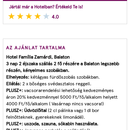
Jártál már a Hotelban? Értékeld Te is!
4.0
AZ AJÁNLAT TARTALMA
Hotel Família Zamárdi, Balaton
3 nap 2 éjszaka szállás 2 fő részére a Balaton legszebb
részén, kényelmes szobákban.
Elhelyezés:
kétágyas fürdőszobás szobákban.
Ellátás:
2 x bőséges svédasztalos reggeli.
PLUSZ+:
vacsorarendelési lehetőség kedvezményes
áron 20% kedvezménnyel 5000 Ft/fő/alkalom helyett
4000 Ft/fő/alkalom ( Vasárnap nincs vacsora!)
PLUSZ+:
Üdvözlőital
(2 cl pálinka vagy 1 dl bor
felnőtteknek, gyerekeknek limonádé).
PLUSZ+:
uszoda, szauna, sókabin használata.