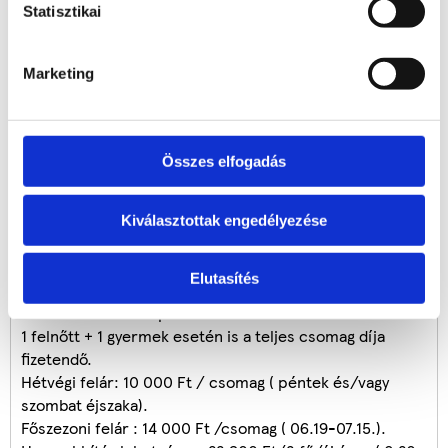
Statisztikai
kosárlabdapalánk
kültéri gyermekjátszótér
szállodán belüli gyermek játszószoba
Marketing
rácsos kiságy, bili,éttermi etetőszék, fürdető kád
lázmérő kölcsönzése
ételmelegítési lehetőség a nap 7-24 h között.
Összes elfogadás
Kiválasztottak engedélyezése
FELTÉTELEK
Érvényes:
2026.07.15-ig (kivéve Május 22-25.), a szabad
Elutasítés
helyek függvényében.
Utolsó érkezési időpont: 07.13 !
1 felnőtt + 1 gyermek esetén is a teljes csomag díja
fizetendő.
Hétvégi felár: 10 000 Ft / csomag ( péntek és/vagy
szombat éjszaka).
Főszezoni felár : 14 000 Ft /csomag ( 06.19-07.15.).