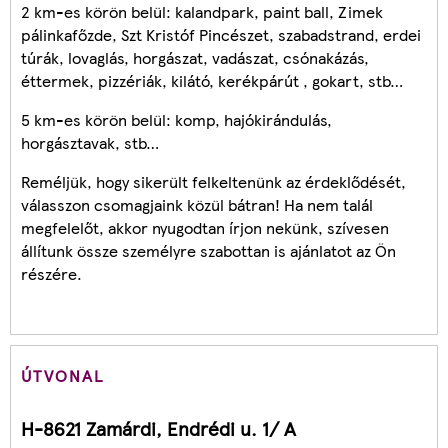
2 km-es körön belül: kalandpark, paint ball, Zimek
pálinkafőzde, Szt Kristóf Pincészet, szabadstrand, erdei
túrák, lovaglás, horgászat, vadászat, csónakázás,
éttermek, pizzériák, kilátó, kerékpárút , gokart, stb…
5 km-es körön belül: komp, hajókirándulás,
horgásztavak, stb…
Reméljük, hogy sikerült felkeltenünk az érdeklődését,
válasszon csomagjaink közül bátran! Ha nem talál
megfelelőt, akkor nyugodtan írjon nekünk, szívesen
állítunk össze személyre szabottan is ajánlatot az Ön
részére.
ÚTVONAL
H-8621 Zamárdi, Endrédi u. 1/ A