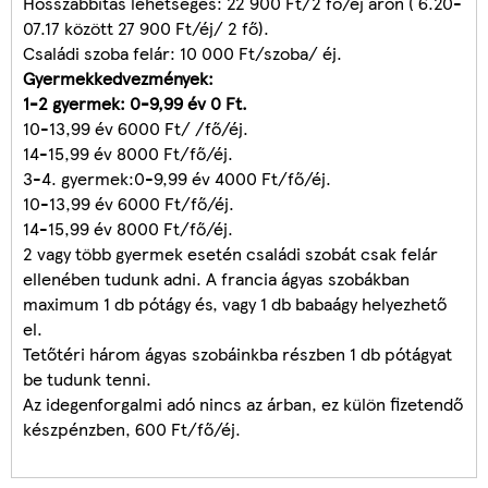
Hosszabbítás lehetséges: 22 900 Ft/2 fő/éj áron ( 6.20-
07.17 között 27 900 Ft/éj/ 2 fő).
Családi szoba felár: 10 000 Ft/szoba/ éj.
Gyermekkedvezmények:
1-2 gyermek: 0-9,99 év 0 Ft.
10-13,99 év 6000 Ft/ /fő/éj.
14-15,99 év 8000 Ft/fő/éj.
3-4. gyermek:0-9,99 év 4000 Ft/fő/éj.
10-13,99 év 6000 Ft/fő/éj.
14-15,99 év 8000 Ft/fő/éj.
2 vagy több gyermek esetén családi szobát csak felár
ellenében tudunk adni. A francia ágyas szobákban
maximum 1 db pótágy és, vagy 1 db babaágy helyezhető
el.
Tetőtéri három ágyas szobáinkba részben 1 db pótágyat
be tudunk tenni.
Az idegenforgalmi adó nincs az árban, ez külön fizetendő
készpénzben, 600 Ft/fő/éj.