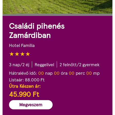
Családi pihenés
Zamárdiban
Hotel Família
3 nap/2 éj
Reggelivel
2 felnőtt/2 gyermek
Hátralévő idő:
0
0
nap
0
0
óra
0
0
perc
0
0
mp
Listaár:
88.000
Ft
Útra Készen ár:
45.990
Ft
Megveszem