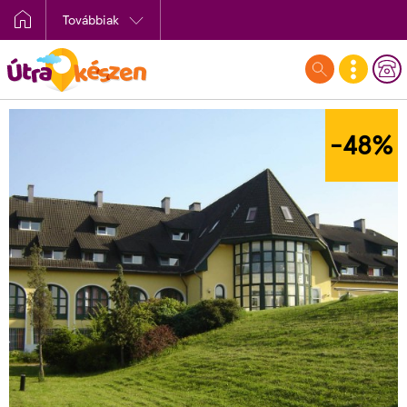
Továbbiak
-48
%