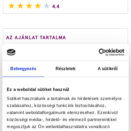
4.4
AZ AJÁNLAT TARTALMA
Hotel Sirály, Balatonlelle
6 nap a vízparton Balatonlellén (6 nap/5 éj 2 fő részére
reggelis ellátással)
Ellátás
: büfé reggeli
Beleegyezés
Részletek
A sütikről
Elhelyezés
: Szállás két vagy háromágyas szobában
PLUSZ+:
Parkolás zárt udvaron
PLUSZ+:
Saját ősfás kert grillezési lehetőséggel,
Ez a weboldal sütiket használ
játszótérrel
Sütiket használunk a tartalmak és hirdetések személyre
PLUSZ+:
Korlátlan Wi-fi, internet használat
szabásához, közösségi funkciók biztosításához,
TIPP!:
Pihend ki magad a Balaton partján, mesés
valamint weboldalforgalmunk elemzéséhez. Ezenkívül
környezetben!
közösségi média-, hirdető- és elemező partnereinkkel
megosztjuk az Ön weboldalhasználatra vonatkozó