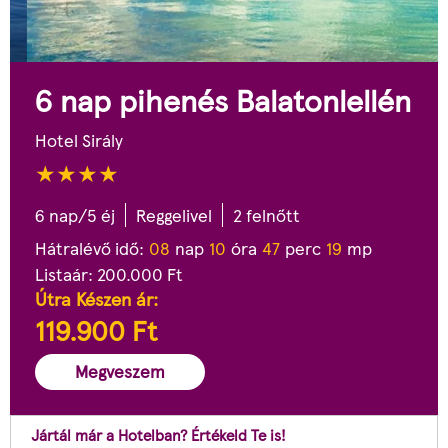
6 nap pihenés Balatonlellén
Hotel Sirály
6 nap/5 éj
Reggelivel
2 felnőtt
Hátralévő idő:
0
8
nap
1
0
óra
4
7
perc
1
8
mp
Listaár:
200.000
Ft
Útra Készen ár:
119.900
Ft
Megveszem
Jártál már a Hotelban? Értékeld Te is!