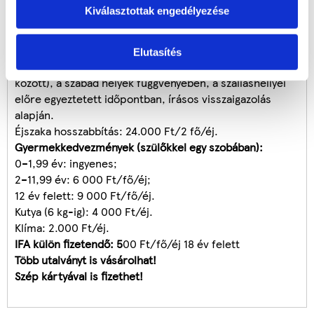
Kiválasztottak engedélyezése
FELTÉTELEK
Felhasználható:
2026.06.19–2026.07.17. és 2026.08.23-
Elutasítés
08.30. között hétköznapokon (vasárnap-csütörtök
között), a szabad helyek függvényében, a szálláshellyel
előre egyeztetett időpontban, írásos visszaigazolás
alapján.
Éjszaka hosszabbítás: 24.000 Ft/2 fő/éj.
Gyermekkedvezmények (szülőkkel egy szobában):
0–1,99 év: ingyenes;
2–11,99 év: 6 000 Ft/fő/éj;
12 év felett: 9 000 Ft/fő/éj.
Kutya (6 kg-ig): 4 000 Ft/éj.
Klíma: 2.000 Ft/éj.
IFA külön fizetendő: 5
00 Ft/fő/éj 18 év felett
Több utalványt is vásárolhat!
Szép kártyával is fizethet!