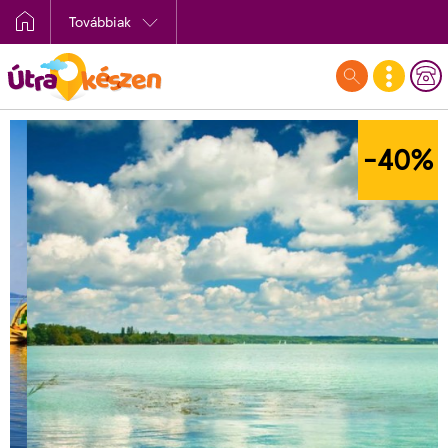
Továbbiak
-40
%