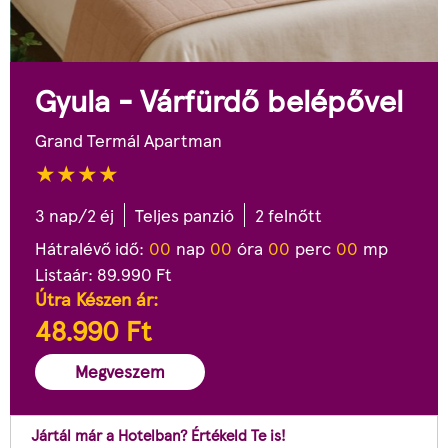
Gyula - Várfürdő belépővel
Grand Termál Apartman
3 nap/2 éj
Teljes panzió
2 felnőtt
Hátralévő idő:
0
0
nap
0
0
óra
0
0
perc
0
0
mp
Listaár:
89.990
Ft
Útra Készen ár:
48.990
Ft
Megveszem
Jártál már a Hotelban? Értékeld Te is!