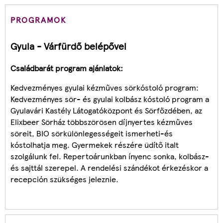
PROGRAMOK
Gyula - Várfürdő belépővel
Családbarát program ajánlatok:
Kedvezményes gyulai kézműves sörkóstoló program:
Kedvezményes sör- és gyulai kolbász kóstoló program a
Gyulavári Kastély Látogatóközpont és Sörfőzdében, az
Elixbeer Sörház többszörösen díjnyertes kézműves
söreit, BIO sörkülönlegességeit ismerheti-és
kóstolhatja meg. Gyermekek részére üdítő italt
szolgálunk fel. Repertoárunkban ínyenc sonka, kolbász-
és sajttál szerepel. A rendelési szándékot érkezéskor a
recepción szükséges jeleznie.