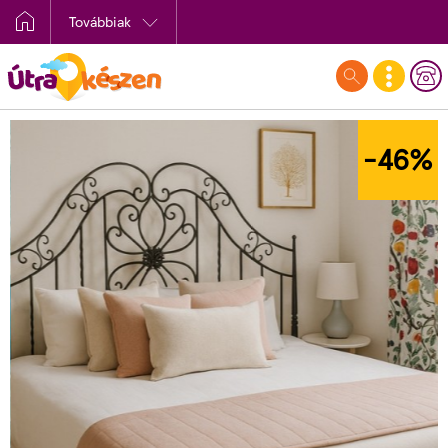
Továbbiak
-46
%