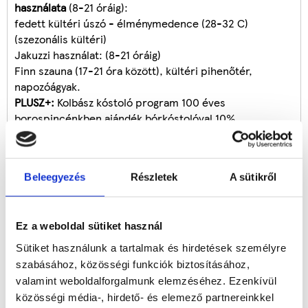
használata
(8-21 óráig):
fedett kültéri úszó - élménymedence (28-32 C)
(szezonális kültéri)
Jakuzzi használat: (8-21 óráig)
Finn szauna (17-21 óra között), kültéri pihenőtér,
napozóágyak.
PLUSZ+:
Kolbász kóstoló program 100 éves
borospincénkben ajándék bórkóstolóval 10%
kedvezménnyel.
PLUSZ+:
Biosör kóstolás ajándék gyulai kolbász, sonka ,
sajt kóstolótállal a Gyulavári Almássy Kastélyban
Beleegyezés
Részletek
A sütikről
díjmentes transferrel a szállástól 10% kedvezménnyel.
PLUSZ+:
Személyenként 2.000 Ft értékű
masszázs
kupon
.
Ez a weboldal sütiket használ
PLUSZ+:
Gyulai szuvenir kedvezmény 500 Ft.
PLUSZ+:
VISIT GYULA CARD turisztikai kártya biztosítása,
Sütiket használunk a tartalmak és hirdetések személyre
mely a város közel 50 pontján biztosít 5-50% további
szabásához, közösségi funkciók biztosításához,
kedvezményt a kártya használóinak.
valamint weboldalforgalmunk elemzéséhez. Ezenkívül
közösségi média-, hirdető- és elemező partnereinkkel