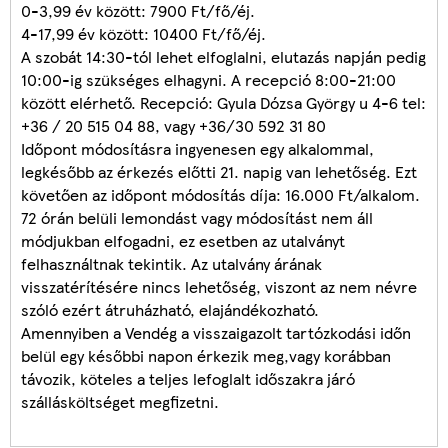
0-3,99 év között: 7900 Ft/fő/éj.
4-17,99 év között: 10400 Ft/fő/éj.
A szobát 14:30-tól lehet elfoglalni, elutazás napján pedig
10:00-ig szükséges elhagyni. A recepció 8:00-21:00
között elérhető. Recepció: Gyula Dózsa György u 4-6 tel:
+36 / 20 515 04 88, vagy +36/30 592 31 80
Időpont módosításra ingyenesen egy alkalommal,
legkésőbb az érkezés előtti 21. napig van lehetőség. Ezt
követően az időpont módosítás díja: 16.000 Ft/alkalom.
72 órán belüli lemondást vagy módosítást nem áll
módjukban elfogadni, ez esetben az utalványt
felhasználtnak tekintik. Az utalvány árának
visszatérítésére nincs lehetőség, viszont az nem névre
szóló ezért átruházható, elajándékozható.
Amennyiben a Vendég a visszaigazolt tartózkodási időn
belül egy későbbi napon érkezik meg,vagy korábban
távozik, köteles a teljes lefoglalt időszakra járó
szállásköltséget megfizetni.