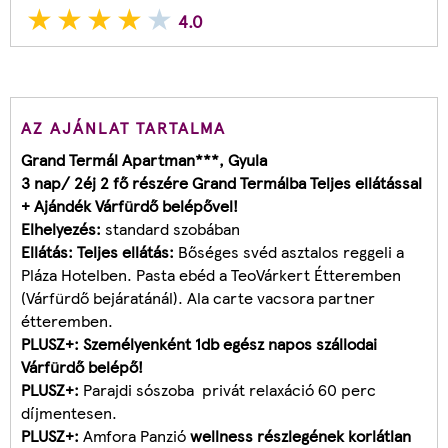
4.0
AZ AJÁNLAT TARTALMA
Grand Termál Apartman***, Gyula
3 nap/ 2éj 2 fő részére Grand Termálba Teljes ellátással
+ Ajándék Várfürdő belépővel!
Elhelyezés:
standard szobában
Ellátás: Teljes ellátás:
Bőséges svéd asztalos reggeli a
Pláza Hotelben. Pasta ebéd a TeoVárkert Étteremben
(Várfürdő bejáratánál). Ala carte vacsora partner
étteremben.
PLUSZ+: Személyenként 1db egész napos szállodai
Várfürdő belépő!
PLUSZ+:
Parajdi sószoba
privát relaxáció 60 perc
díjmentesen.
PLUSZ+:
Amfora Panzió
wellness részlegének korlátlan