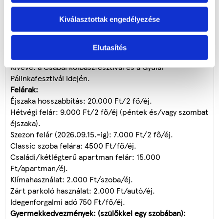
Hétvégéken és szezonban felár ellenében, a szabad
Kiválasztottak engedélyezése
helyek függvényében, a szálláshellyel előre egyeztetett
időpontban, írásos visszaigazolás alapján.Kérjük, hogy az
utalvány vásárlás előtt az időpontot mielőbb
Elutasítés
szíveskedjenek lefoglalni telefonon.
Kivéve: a Csabai kolbászfesztivál és a Gyulai
Pálinkafesztivál idején.
Felárak:
Éjszaka hosszabbítás: 20.000 Ft/2 fő/éj.
Hétvégi felár: 9.000 Ft/2 fő/éj (péntek és/vagy szombat
éjszaka).
Szezon felár (2026.09.15.-ig): 7.000 Ft/2 fő/éj.
Classic szoba felára: 4500 Ft/fő/éj.
Családi/kétlégterű apartman felár: 15.000
Ft/apartman/éj.
Klímahasználat: 2.000 Ft/szoba/éj.
Zárt parkoló használat: 2.000 Ft/autó/éj.
Idegenforgalmi adó 750 Ft/fő/éj.
Gyermekkedvezmények: (szülőkkel egy szobában):