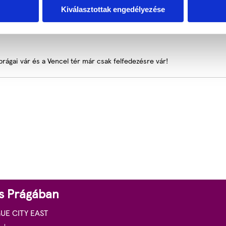
Kiválasztottak engedélyezése
 prágai vár és a Vencel tér már csak felfedezésre vár!
s Prágában
E CITY EAST