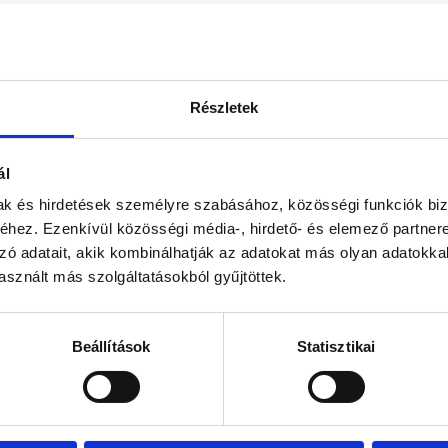
helyek függvényében
Részletek
kel egy szobában, a szállással előzetesen egyeztetve, szabad kapacitás 
omatikus emailen keresztül egyGA kezdetű voucher kódot küld, ezzel l
t a voucher szabad helyek függvényében használható fel. A kinyomtatot
ál
őzetes egyeztetést követően! A foglalásokat a voucherekkel külön meg 
mak és hirdetések személyre szabásához, közösségi funkciók biz
hez. Ezenkívül közösségi média-, hirdető- és elemező partner
zó adatait, akik kombinálhatják az adatokat más olyan adatokka
sznált más szolgáltatásokból gyűjtöttek.
Beállítások
Statisztikai
rita buszmegálló mellett található, ahonnan villámgyorsan közvetlenül 
tosító menedékké teszi a szállodát.