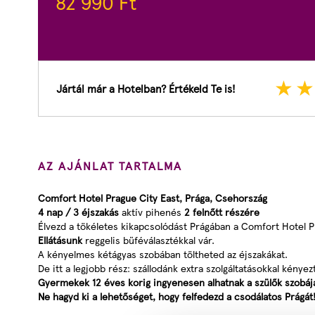
82 990
Ft
Jártál már a Hotelban? Értékeld Te is!
AZ AJÁNLAT TARTALMA
Comfort Hotel Prague City East, Prága, Csehország
4 nap / 3 éjszakás
aktív pihenés
2 felnőtt részére
Élvezd a tökéletes kikapcsolódást Prágában a Comfort Hotel 
Ellátásunk
reggelis büféválasztékkal vár.
A kényelmes kétágyas szobában töltheted az éjszakákat.
De itt a legjobb rész: szállodánk extra szolgáltatásokkal kényez
Gyermekek 12 éves korig ingyenesen alhatnak a szülők szobájá
Ne hagyd ki a lehetőséget, hogy felfedezd a csodálatos Prágát! 