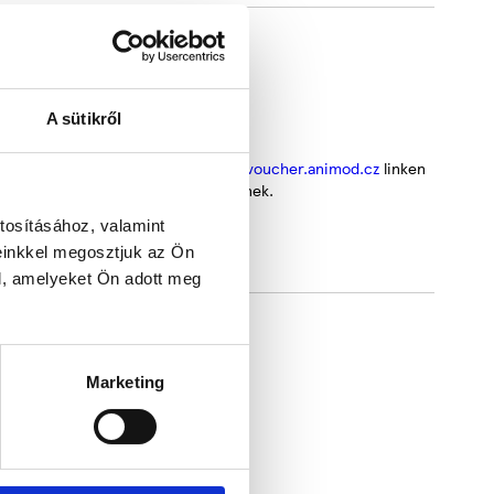
A sütikről
függvényében
ehetséges majd a foglalás a
https://voucher.animod.cz
linken
t vouchert szükséges átadni a Hotelnek.
kell tenni
tosításához, valamint
einkkel megosztjuk az Ön
l, amelyeket Ön adott meg
Marketing
elérhető a városközpont.