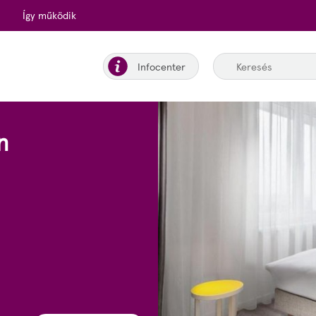
Így működik
Infocenter
n