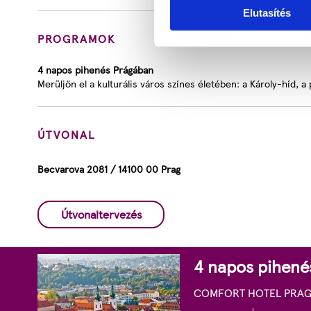
Elutasítés
PROGRAMOK
4 napos pihenés Prágában
Merüljön el a kulturális város színes életében: a Károly-híd, a
ÚTVONAL
Becvarova 2081 / 14100 00 Prag
Útvonaltervezés
4 napos pihené
COMFORT HOTEL PRAGU