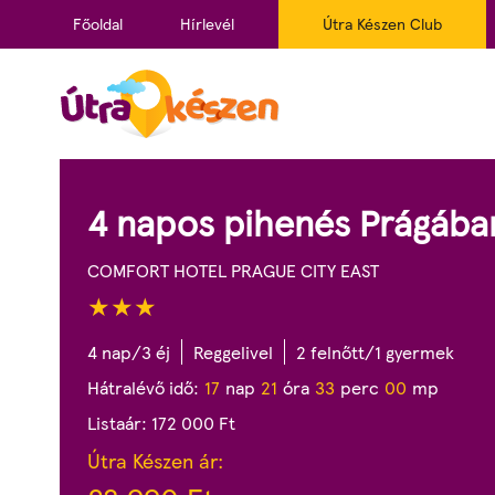
Főoldal
Hírlevél
Útra Készen Club
4 napos pihenés Prágába
COMFORT HOTEL PRAGUE CITY EAST
4 nap/3 éj
Reggelivel
2 felnőtt/1 gyermek
Hátralévő idő:
1
7
nap
2
1
óra
3
3
perc
0
0
mp
Listaár:
172 000
Ft
Útra Készen ár: