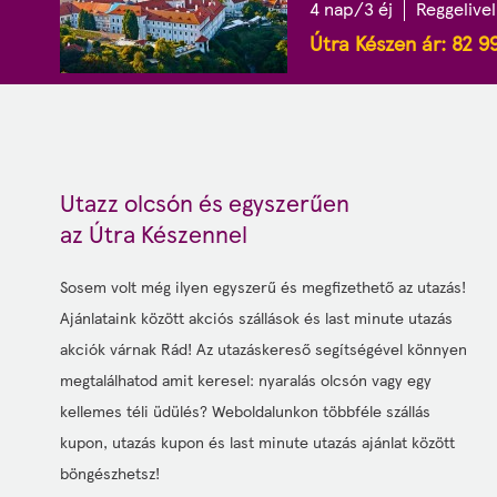
4 nap/3 éj
Reggelivel
Útra Készen ár:
82 9
Utazz olcsón és egyszerűen
az Útra Készennel
Sosem volt még ilyen egyszerű és megfizethető az utazás!
Ajánlataink között akciós szállások és last minute utazás
akciók várnak Rád! Az utazáskereső segítségével könnyen
megtalálhatod amit keresel: nyaralás olcsón vagy egy
kellemes téli üdülés? Weboldalunkon többféle szállás
kupon, utazás kupon és last minute utazás ajánlat között
böngészhetsz!