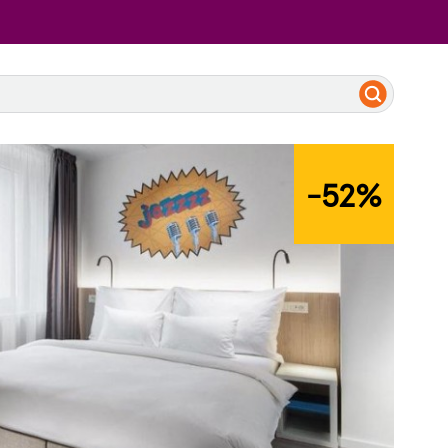
-52
%