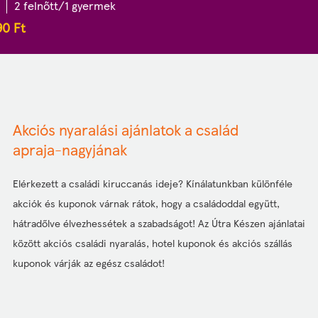
2 felnőtt/1 gyermek
90
Ft
Akciós nyaralási ajánlatok a család
apraja-nagyjának
Elérkezett a családi kiruccanás ideje? Kínálatunkban különféle
akciók és kuponok várnak rátok, hogy a családoddal együtt,
hátradőlve élvezhessétek a szabadságot! Az Útra Készen ajánlatai
között akciós családi nyaralás, hotel kuponok és akciós szállás
kuponok várják az egész családot!