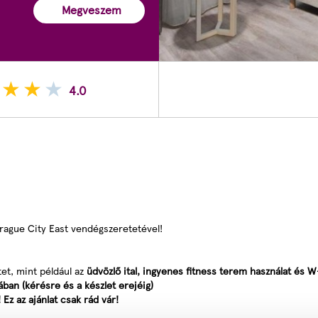
Megveszem
4.0
Prague City East vendégszeretetével!
tet, mint például az
üdvözlő ital, ingyenes fitness terem használat és 
ban (kérésre és a készlet erejéig)
Ez az ajánlat csak rád vár!