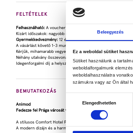
FELTÉTELEK
Felhasználható:
A voucher kiállításától számított
1 évig
szabad 
Beleegyezés
Kizárt időszakok: nagyobb események idején
Gyermekkedvezmény:
12 éves korig a szállás díjtalan, szülők
A vásárlást követő 1-3 munkanapon belül rendszerünk egy aut
Kérjük, mihamarabb vegye fel a szállással a kapcsolatot, mer
Ez a weboldal sütiket haszn
Néhány utalvány összevonása lehetséges, a Hotellel történt el
Sütiket használunk a tartal
Idegenforgalmi díj a helyszínen fizetendő
weboldalforgalmunk elemzésé
weboldalhasználatra vonatko
számukra vagy az Ön által ha
BEMUTATKOZÁS
Hozzájárulás
Elengedhetetlen
kiválasztása
Animod
Fedezze fel Prága városát verhetetlen áron!
A stílusos Comfort Hotel Prague City East közvetlenül a Solida
A modern dizájn és a harmonikus színséma a jó közérzetet biz