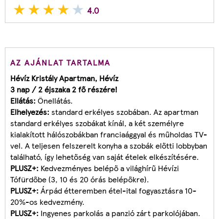
4.0
AZ AJÁNLAT TARTALMA
Hévíz Kristály Apartman, Hévíz
3 nap / 2 éjszaka 2 fő részére!
Ellátás:
Önellátás.
Elhelyezés:
standard erkélyes szobában. Az apartman
standard erkélyes szobákat kínál, a két személyre
kialakított hálószobákban franciaággyal és műholdas TV-
vel. A teljesen felszerelt konyha a szobák előtti lobbyban
található, így lehetőség van saját ételek elkészítésére.
PLUSZ+:
Kedvezményes belépő a világhírű Hévízi
Tófürdőbe (3, 10 és 20 órás belépőkre).
PLUSZ+:
Árpád étteremben étel-ital fogyasztásra 10-
20%-os kedvezmény.
PLUSZ+:
Ingyenes parkolás a panzió zárt parkolójában.