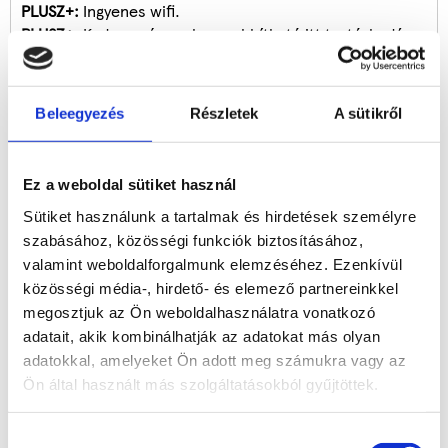
PLUSZ+:
Ingyenes wifi.
PLUSZ+:
Kedvezményes hosszabbítható itt tartózkodás.
PLUSZ+:
Minden helyiség külön klimatizált!
TIPP!:
Pihend ki magad Hévízen!
Beleegyezés
Részletek
A sütikről
BEMUTATKOZÁS
Ez a weboldal sütiket használ
Hévíz Kristály Apartman
Sütiket használunk a tartalmak és hirdetések személyre
szabásához, közösségi funkciók biztosításához,
Kellemes nyugodt környezetben, a főutca zajától kissé
valamint weboldalforgalmunk elemzéséhez. Ezenkívül
távol, csodálatos kilátással a környező dombokra
közösségi média-, hirdető- és elemező partnereinkkel
helyezkedik el az apartmanház, a kék templom melletti
megosztjuk az Ön weboldalhasználatra vonatkozó
utcában. Kialakítása, és a felhasznált anyagok minősége
adatait, akik kombinálhatják az adatokat más olyan
biztosítja vendégeink komfortérzetét. A Kristály
adatokkal, amelyeket Ön adott meg számukra vagy az
Apartman családi vállalkozásban működik, mely
Ön által használt más szolgáltatásokból gyűjtöttek.
otthonosságot jelent a pihenésére, gyógyulásra,
szórakozásra vágyó lakóink számára. Kirándulásokat
Hozzájárulás
szervezünk igény esetén. Parkolás zárt területen, a két