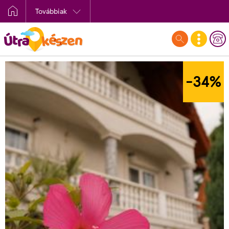
Továbbiak
-34
%