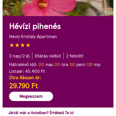
Hévízi pihenés
Hévíz Kristály Apartman
3 nap/2 éj
Ellátás nélkül
2 felnőtt
Hátralévő idő:
0
0
nap
0
0
óra
0
0
perc
0
0
mp
Listaár:
45.400
Ft
Útra Készen ár:
29.790
Ft
Megveszem
Jártál már a Hotelban? Értékeld Te is!