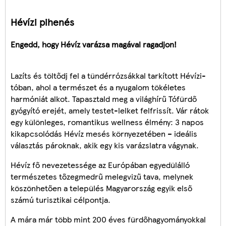
Hévízi pihenés
Engedd, hogy Hévíz varázsa magával ragadjon!
Lazíts és töltődj fel a tündérrózsákkal tarkított Hévízi-
tóban, ahol a természet és a nyugalom tökéletes
harmóniát alkot. Tapasztald meg a világhírű Tófürdő
gyógyító erejét, amely testet-lelket felfrissít. Vár rátok
egy különleges, romantikus wellness élmény: 3 napos
kikapcsolódás Hévíz mesés környezetében – ideális
választás pároknak, akik egy kis varázslatra vágynak.
Hévíz fő nevezetessége az Európában egyedülálló
természetes tőzegmedrű melegvizű tava, melynek
köszönhetően a település Magyarország egyik első
számú turisztikai célpontja.
A mára már több mint 200 éves fürdőhagyományokkal