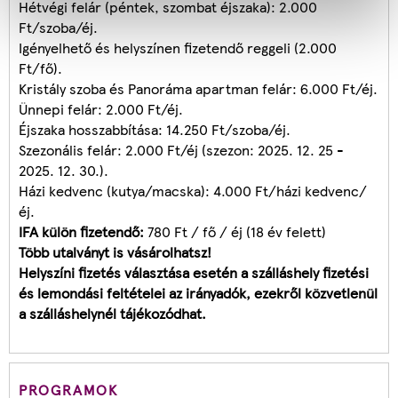
Hétvégi felár (péntek, szombat éjszaka): 2.000
Ft/szoba/éj.
Igényelhető és helyszínen fizetendő reggeli (2.000
Ft/fő).
Kristály szoba és Panoráma apartman felár: 6.000 Ft/éj.
Ünnepi felár: 2.000 Ft/éj.
Éjszaka hosszabbítása: 14.250 Ft/szoba/éj.
Szezonális felár: 2.000 Ft/éj (szezon: 2025. 12. 25 -
2025. 12. 30.).
Házi kedvenc (kutya/macska): 4.000 Ft/házi kedvenc/
éj.
IFA külön fizetendő:
780 Ft / fő / éj (18 év felett)
Több utalványt is vásárolhatsz!
Helyszíni fizetés választása esetén a szálláshely fizetési
és lemondási feltételei az irányadók, ezekről közvetlenül
a szálláshelynél tájékozódhat.
PROGRAMOK