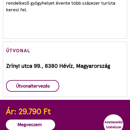
rendelkező gyógyhelyet évente több százezer turista
keresi fel.
ÚTVONAL
Zrínyi utca 99., 8380 Hévíz, Magyarország
Útvonaltervezés
Ár:
29.790
Ft
Adatkezelési
Megveszem
Szabályzat