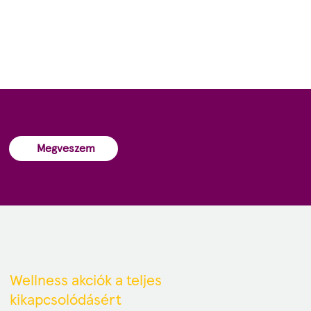
Megveszem
Wellness akciók a teljes
kikapcsolódásért