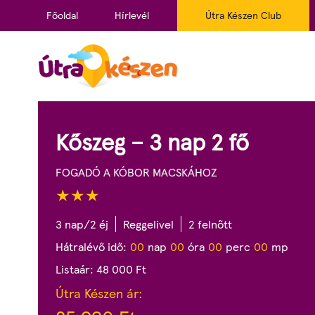
Főoldal
Hírlevél
Útra Készen Club
Kőszeg – 3 nap 2 fő
FOGADÓ A KÓBOR MACSKÁHOZ
3 nap/2 éj
Reggelivel
2 felnőtt
Hátralévő idő:
0
0
nap
0
0
óra
0
0
perc
0
0
mp
Listaár:
48 000
Ft
Útra Készen ár: