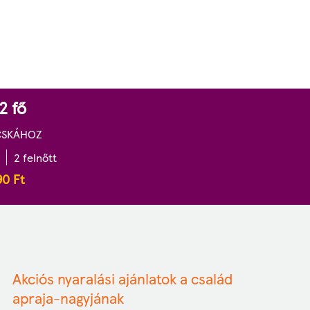
2 fő
CSKÁHOZ
2 felnőtt
90
Ft
Akciós nyaralási ajánlatok a család
apraja-nagyjának