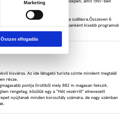
óházból lett kialakítva a 80-as évek közepén, amit 1997-ben
Marketing
enéshez kiváló lehetőséget biztosít a szállásra.Összesen 6
ves pincehelység található, ahol alkalmanként kisebb programok
Összes elfogadás
vő kisváros. Az ide látogató turista szinte mindent megtalál
en része.
egmagasabb pontja (Irottkő) mely 882 m magasan fekszik.
ségben rengeteg, közülük egy a "Hét vezérről" elnevezett
terepet nyújtanak minden korosztály számára, de nagy számban
ak.