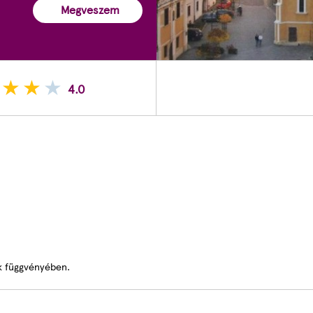
Megveszem
4.0
k függvényében.