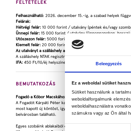
FELTÉTELEK
Felhasználható
: 2026. december 15.-ig, a szabad helyek függ
Felárak:
Hétvégi felár:
10 000 forint / utalvány (péntek és/vagy szomba
Ünnepi felár:
15 000 forint / utalvány (ünnepnapokon, hosszú
Utószezon felár:
5000 forint / utalvány (szeptember 1. és októ
Kiemelt felár:
20 000 forint / utalvány (július 18- augusztus 31
Az utalványt a szálláshely ajándékutalványára át kell váltani a 
A szálláshely NTAK regisztrációs száma: PA21004142
IFA:
450 Ft/fő/éj helyszínen fizetendő!
Beleegyezés
BEMUTATKOZÁS
Ez a weboldal sütiket haszn
Sütiket használunk a tartal
Fogadó a Kóbor Macskához
weboldalforgalmunk elemzésé
A Fogadót Kárpáti Péter kardvívó indította útjára. Majd ezt köv
weboldalhasználatra vonatko
most kapott új köntöst, így üde foltja lett a környezetének.
számukra vagy az Ön által ha
belvárosban található.
Egyes szobáink ablakaiból csodálatos a kilátás többek között K
Hozzájárulás