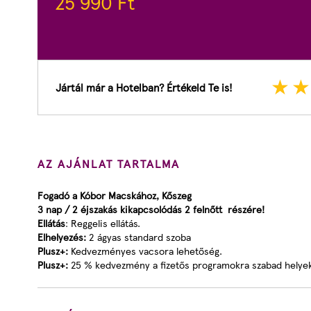
25 990
Ft
Jártál már a Hotelban? Értékeld Te is!
AZ AJÁNLAT TARTALMA
Fogadó a Kóbor Macskához, Kőszeg
3 nap / 2 éjszakás kikapcsolódás 2 felnőtt részére!
Ellátás
: Reggelis ellátás.
Elhelyezés:
2 ágyas standard szoba
Plusz+:
Kedvezményes vacsora lehetőség.
Plusz+:
25 % kedvezmény a fizetős programokra szabad helye