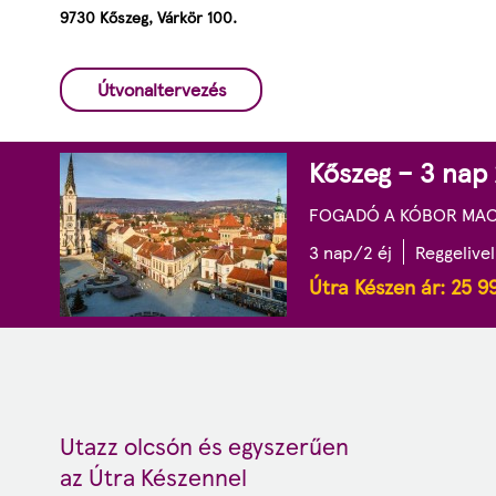
9730 Kőszeg, Várkör 100.
Útvonaltervezés
Kőszeg – 3 nap 
FOGADÓ A KÓBOR MA
3 nap/2 éj
Reggelivel
Útra Készen ár:
25 9
Utazz olcsón és egyszerűen
az Útra Készennel