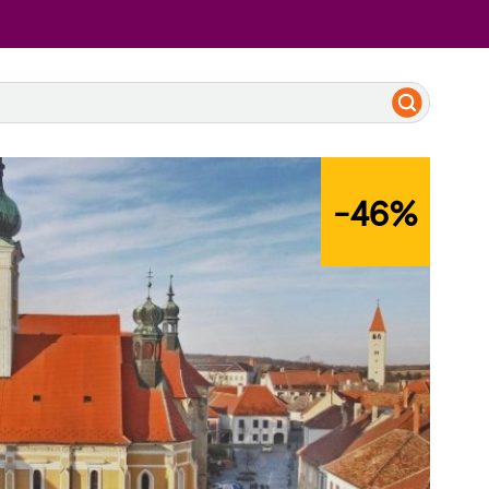
-46
%