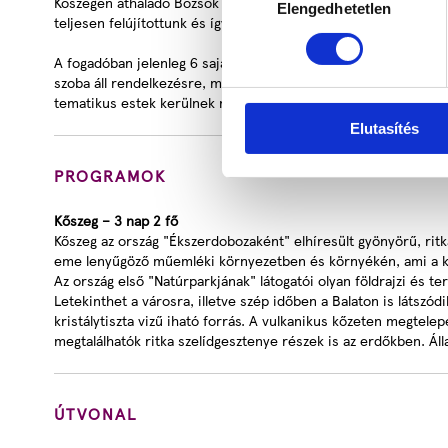
Kőszegen áthaladó Bozsok irányába kiépített kerékpárút az épül
Elengedhetetlen
kiválasztása
teljesen felújítottunk és így nyerte el a mai formáját.
A fogadóban jelenleg 6 saját fürdőszobával felszeret szoba ta
szoba áll rendelkezésre, mindegyik standard kétágyas kialakít
tematikus estek kerülnek megrendezésre.
Elutasítés
PROGRAMOK
Kőszeg – 3 nap 2 fő
Kőszeg az ország "Ékszerdobozaként" elhíresült gyönyörű, ritk
eme lenyűgöző műemléki környezetben és környékén, ami a kel
Az ország első "Natúrparkjának" látogatói olyan földrajzi és
Letekinthet a városra, illetve szép időben a Balaton is látszód
kristálytiszta vizű iható forrás. A vulkanikus kőzeten megte
megtalálhatók ritka szelídgesztenye részek is az erdőkben. Ál
ÚTVONAL