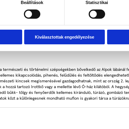
et előtt halad el. A fogadó a XVIII. században épült barokk stílusú lak
Beállítások
Statisztikai
lálható. A szobák nem nagyméretűek, de a kirándulni vágyó, és aktív pih
ású. Ezek közül 2 szoba pótágyazható.. Az épület alatt egy közel 400 é
Kiválasztottak engedélyezése
a természeti és történelmi szépségekben bővelkedő az Alpok lábánál fek
lemes kikapcsolódás, pihenés, felüdülés és feltöltődés elengedhetetl
 természeti kincsek megismerésével gazdagodhatnak, mint az ország 2. l
ik a hozzá tartozó Irottkő vagy a mellette lévő Ó-ház kilátóból. A hegy
lepedő bükk- tölgy és fenyőerdők kellemes kiránduló, túrázó, gombázó 
latok közt a különlegesnek mondható muflon is gyakori társa a túrázókn