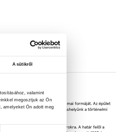
A sütikről
tosításához, valamint
einkkel megosztjuk az Ön
te, és néhány évvel ezelőtt nyerte le mai formáját. Az épület
l, amelyeket Ön adott meg
 hozzánk érkező vendégeknek. Szálláshelyünk a történelmi
ics várra és a hozzá tartozó vizesárokra. A határ felől a