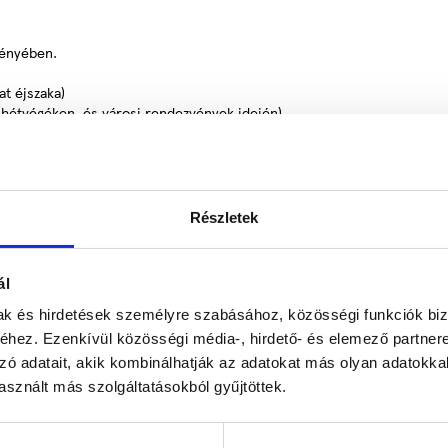
vényében.
t éjszaka)
 hétvégéken, és városi rendezvények idején)
ber 31. között)
 között)
befizetést követő 7 napon belül!
Részletek
ál
mak és hirdetések személyre szabásához, közösségi funkciók biz
hez. Ezenkívül közösségi média-, hirdető- és elemező partner
etően került a mai tulajdonos birtokában, aki felújította, majd bővítet
zó adatait, akik kombinálhatják az adatokat más olyan adatokka
 Fogadónk műemléki környezetben nyújt kellemes pihenési lehetőséget a
sznált más szolgáltatásokból gyűjtöttek.
őszeg látképére, a Kálvária templomra, a Jézus Szíve templomra, a Juris