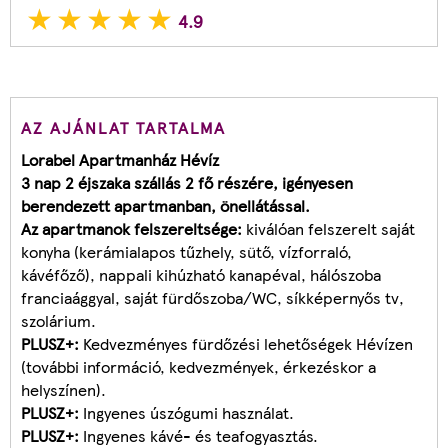
4.9
AZ AJÁNLAT TARTALMA
Lorabel Apartmanház Hévíz
3 nap 2 éjszaka szállás 2 fő részére, igényesen
berendezett apartmanban, önellátással.
Az apartmanok felszereltsége:
kiválóan felszerelt saját
konyha (kerámialapos tűzhely, sütő, vízforraló,
kávéfőző), nappali kihúzható kanapéval, hálószoba
franciaággyal, saját fürdőszoba/WC, síkképernyős tv,
szolárium.
PLUSZ+:
Kedvezményes fürdőzési lehetőségek Hévízen
(további információ, kedvezmények, érkezéskor a
helyszínen).
PLUSZ+:
Ingyenes úszógumi használat.
PLUSZ+:
Ingyenes kávé- és teafogyasztás.