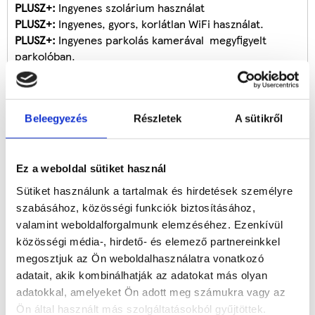
PLUSZ+:
Ingyenes szolárium használat
PLUSZ+:
Ingyenes, gyors, korlátlan WiFi használat.
PLUSZ+:
Ingyenes parkolás kamerával megyfigyelt
parkolóban.
PLUSZ+:
Színes kirándulási és rekreációs lehetőségek.
PLUSZ+:
Kedvezményes kerékpározási lehetőség.
TIPP!: Egyedi kedvezmények:
Beleegyezés
Részletek
A sütikről
10% kedvezmény éttermi étkezés esetén apartner
éttermekben, kedvezményes két-háromfogásos napi
menük
10-25% kedvezmény több, mint 100 partner
Ez a weboldal sütiket használ
szolgáltatónál.
Sütiket használunk a tartalmak és hirdetések személyre
szabásához, közösségi funkciók biztosításához,
valamint weboldalforgalmunk elemzéséhez. Ezenkívül
közösségi média-, hirdető- és elemező partnereinkkel
BEMUTATKOZÁS
megosztjuk az Ön weboldalhasználatra vonatkozó
adatait, akik kombinálhatják az adatokat más olyan
Lorabel Apartmanház Hévíz
adatokkal, amelyeket Ön adott meg számukra vagy az
Ön által használt más szolgáltatásokból gyűjtöttek.