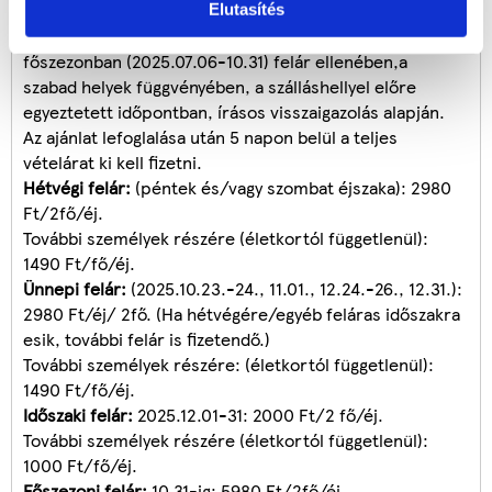
felhasználható hétköznapokon. Hétvégéken, ünnepi
Elutasítés
időszakban (2025.10.23.-24., 11.01., 12.24.-26., 12.31.) és
főszezonban (2025.07.06-10.31) felár ellenében,a
szabad helyek függvényében, a szálláshellyel előre
egyeztetett időpontban, írásos visszaigazolás alapján.
Az ajánlat lefoglalása után 5 napon belül a teljes
vételárat ki kell fizetni.
Hétvégi felár:
(péntek és/vagy szombat éjszaka): 2980
Ft/2fő/éj.
További személyek részére (életkortól függetlenül):
1490 Ft/fő/éj.
Ünnepi felár:
(2025.10.23.-24., 11.01., 12.24.-26., 12.31.):
2980 Ft/éj/ 2fő. (Ha hétvégére/egyéb feláras időszakra
esik, további felár is fizetendő.)
További személyek részére: (életkortól függetlenül):
1490 Ft/fő/éj.
Időszaki felár:
2025.12.01-31: 2000 Ft/2 fő/éj.
További személyek részére (életkortól függetlenül):
1000 Ft/fő/éj.
Főszezoni felár:
10.31-ig: 5980 Ft/2fő/éj.