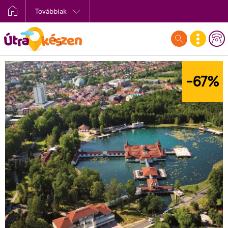
Továbbiak
-67
%