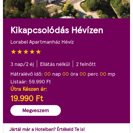
Kikapcsolódás Hévízen
Lorabel Apartmanház Hévíz
3 nap/2 éj
Ellátás nélkül
2 felnőtt
Hátralévő idő:
0
0
nap
0
0
óra
0
0
perc
0
0
mp
Listaár:
59.990
Ft
Útra Készen ár:
19.990
Ft
Megveszem
Jártál már a Hotelban? Értékeld Te is!