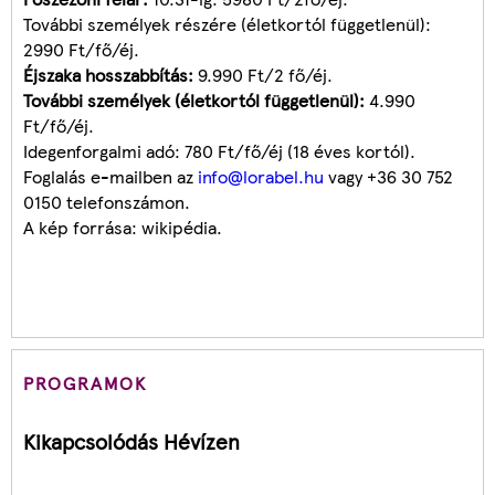
További személyek részére (életkortól függetlenül):
2990 Ft/fő/éj.
Éjszaka hosszabbítás:
9.990 Ft/2 fő/éj.
További személyek (életkortól függetlenül):
4.990
Ft/fő/éj.
Idegenforgalmi adó: 780 Ft/fő/éj (18 éves kortól).
Foglalás e-mailben az
info@lorabel.hu
vagy +36 30 752
0150 telefonszámon.
A kép forrása: wikipédia.
PROGRAMOK
Kikapcsolódás Hévízen