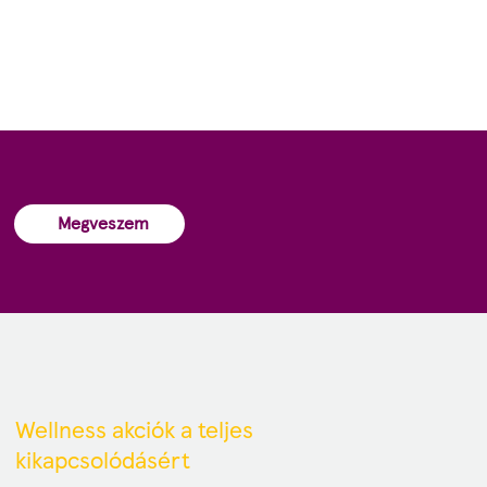
Megveszem
Wellness akciók a teljes
kikapcsolódásért