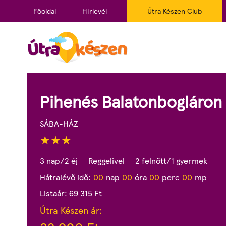
Főoldal
Hírlevél
Útra Készen Club
Pihenés Balatonbogláron
SÁBA-HÁZ
3 nap/2 éj
Reggelivel
2 felnőtt/1 gyermek
Hátralévő idő:
0
0
nap
0
0
óra
0
0
perc
0
0
mp
Listaár:
69 315
Ft
Útra Készen ár: