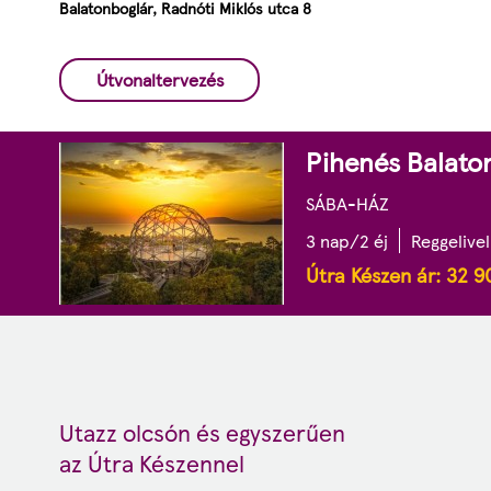
Balatonboglár, Radnóti Miklós utca 8
Útvonaltervezés
Pihenés Balato
SÁBA-HÁZ
3 nap/2 éj
Reggelivel
Útra Készen ár:
32 9
Utazz olcsón és egyszerűen
az Útra Készennel