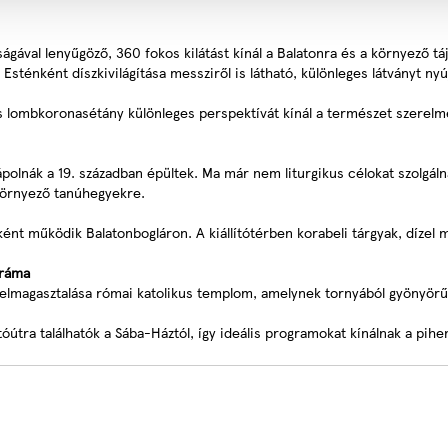
l lenyűgöző, 360 fokos kilátást kínál a Balatonra és a környező tájra
 Esténként díszkivilágítása messziről is látható, különleges látványt ny
lombkoronasétány különleges perspektívát kínál a természet szerelme
polnák a 19. században épültek. Ma már nem liturgikus célokat szolgál
a környező tanúhegyekre.
t működik Balatonbogláron. A kiállítótérben korabeli tárgyak, dízel 
oráma
elmagasztalása római katolikus templom, amelynek tornyából gyönyörű 
óútra találhatók a Sába-Háztól, így ideális programokat kínálnak a pihe