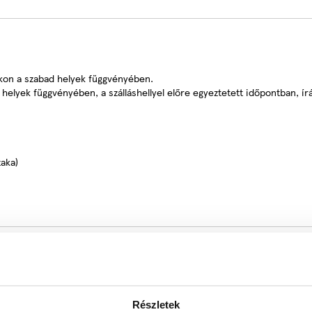
on a szabad helyek függvényében.
elyek függvényében, a szálláshellyel előre egyeztetett időpontban, írá
aka)
Részletek