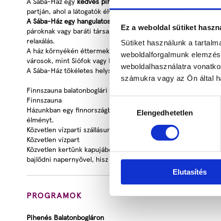
A Sába-Ház egy
kedves pihenőhely Balatonbogláron
, amely id
partján, ahol a látogatók élvezhetik a nyugodt környezetet, a cs
A Sába-Ház egy hangulatos szálláshely
, amely a helyi vendégsz
Ez a weboldal sütiket haszn
pároknak vagy baráti társaságoknak. A közvetlen környezetben
relaxálás.
Sütiket használunk a tartal
A ház környékén éttermek, helyi piacok és bárok is találhatók,
weboldalforgalmunk elemzésé
városok, mint Siófok vagy Keszthely is könnyen elérhetők.
weboldalhasználatra vonatko
A Sába-Ház tökéletes helyszín lehet egy nyugodt és feltöltő pi
számukra vagy az Ön által ha
Finnszauna balatonboglári szállodánkban
Finnszauna
Hozzájárulás
Házunkban egy finnországból érkezett szauna várja vendégeit. 
Elengedhetetlen
kiválasztása
élményt.
Közvetlen vízparti szállásunk Balatonboglár
Közvetlen vízpart
Közvetlen kertünk kapujából kilépve találja Balatonboglár leg
bajlődni napernyővel, hisz a természet gondoskodik róla.
Elutasítés
PROGRAMOK
Pihenés Balatonbogláron