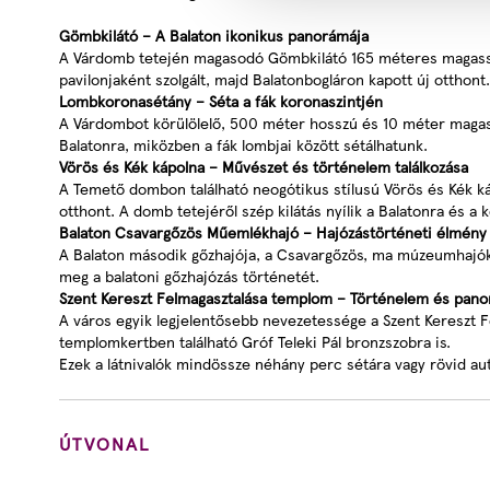
Gömbkilátó – A Balaton ikonikus panorámája
A Várdomb tetején magasodó Gömbkilátó 165 méteres magasságáva
pavilonjaként szolgált, majd Balatonbogláron kapott új otthont.
Lombkoronasétány – Séta a fák koronaszintjén
A Várdombot körülölelő, 500 méter hosszú és 10 méter magas 
Balatonra, miközben a fák lombjai között sétálhatunk.
Vörös és Kék kápolna – Művészet és történelem találkozása
A Temető dombon található neogótikus stílusú Vörös és Kék ká
otthont. A domb tetejéről szép kilátás nyílik a Balatonra és 
Balaton Csavargőzös Műemlékhajó – Hajózástörténeti élmény
A Balaton második gőzhajója, a Csavargőzös, ma múzeumhajókén
meg a balatoni gőzhajózás történetét.
Szent Kereszt Felmagasztalása templom – Történelem és pan
A város egyik legjelentősebb nevezetessége a Szent Kereszt F
templomkertben található Gróf Teleki Pál bronzszobra is.
Ezek a látnivalók mindössze néhány perc sétára vagy rövid aut
ÚTVONAL