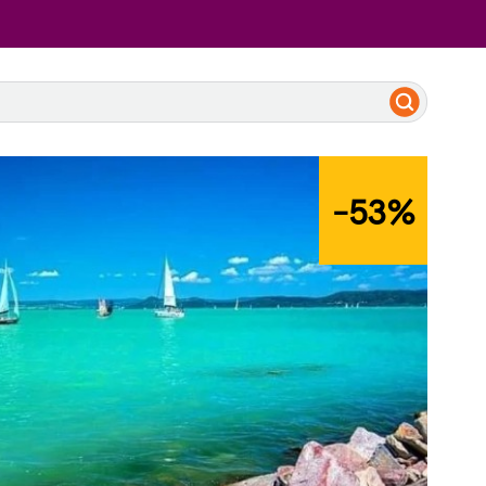
-53
%