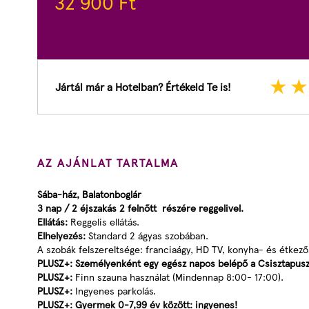
32 900
Ft
Jártál már a Hotelban? Értékeld Te is!
AZ AJÁNLAT TARTALMA
Sába-ház, Balatonboglár
3 nap / 2 éjszakás 2 felnőtt részére reggelivel.
Ellátás:
Reggelis ellátás.
Elhelyezés:
Standard 2 ágyas szobában.
A szobák felszereltsége: franciaágy, HD TV, konyha- és étkező
PLUSZ+: Személyenként egy egész napos belépő a Csisztapusz
PLUSZ+:
Finn szauna használat (Mindennap 8:00- 17:00).
PLUSZ+:
Ingyenes parkolás.
PLUSZ+: Gyermek
0-7,99 év között: ingyenes!