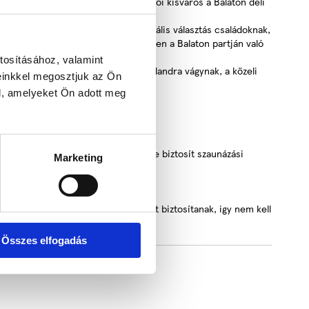
ikapcsolódni. Balatonboglár egy festői kisváros a Balaton déli
ereltséggel várja a vendégeket, ideális választás családoknak,
rázás, kerékpározás, vagy egyszerűen a Balaton partján való
tosításához, valamint
toni hangulatot. Ha pedig egy kis kalandra vágynak, a közeli
einkkel megosztjuk az Ön
l, amelyeket Ön adott meg
incseit.
ssal felszerelt szauna 5 fő részére biztosít szaunázási
Marketing
zéges plantánfák korlátlan árnyékot biztosítanak, igy nem kell
Összes elfogadás