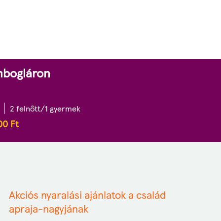
nbogláron
2 felnőtt/1 gyermek
00
Ft
Akciós nyaralási ajánlatok a család
apraja-nagyjának