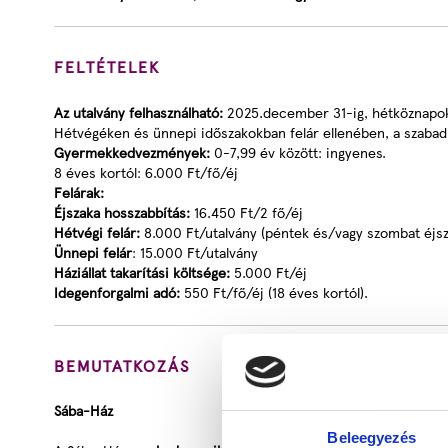
FELTÉTELEK
Az utalvány felhasználható:
2025.december 31-ig, hétköznapok
Hétvégéken és ünnepi időszakokban felár ellenében, a szabad h
Gyermekkedvezmények:
0-7,99 év között: ingyenes.
8 éves kortól: 6.000 Ft/fő/éj
Felárak:
Éjszaka hosszabbítás:
16.450 Ft/2 fő/éj
Hétvégi felár:
8.000 Ft/utalvány (péntek és/vagy szombat éjsz
Ünnepi felár
: 15.000 Ft/utalvány
Háziállat takarítási költsége:
5.000 Ft/éj
Idegenforgalmi adó:
550 Ft/fő/éj (18 éves kortól).
BEMUTATKOZÁS
Sába-Ház
Beleegyezés