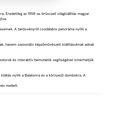
. Eredetileg az 1958-as brüsszeli világkiállítás magyar
újtva.
seinek. A tanösvényről csodálatos panoráma nyílik a
nak, hanem szezonális képzőművészeti kiállításoknak adnak
motorok és interaktív bemutatók segítségével ismerhetjük
kilátás nyílik a Balatonra és a környező dombokra. A
nés mellett.