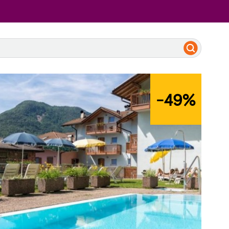
-49
%