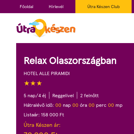
Főoldal
Hírlevél
Útra Készen Club
Relax Olaszországban
HOTEL ALLE PIRAMIDI
5 nap/4 éj
Reggelivel
2 felnőtt
Hátralévő idő:
0
0
nap
0
0
óra
0
0
perc
0
0
mp
Listaár:
158 000
Ft
Útra Készen ár: