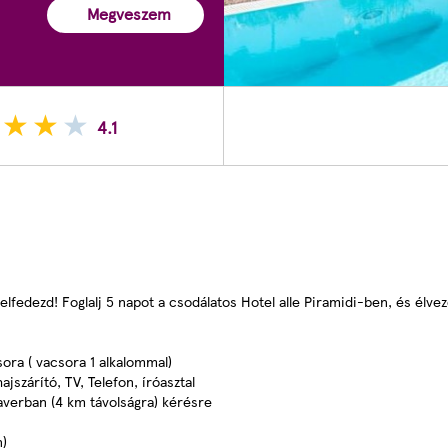
Megveszem
4.1
lfedezd! Foglalj 5 napot a csodálatos Hotel alle Piramidi-ben, és élvez
ora ( vacsora 1 alkalommal)
szárító, TV, Telefon, íróasztal
averban (4 km távolságra) kérésre
n)