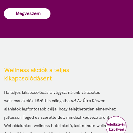
Megveszem
Wellness akciók a teljes
kikapcsolódásért
Ha teljes kikapcsolódásra vágysz, nálunk változatos
wellness akciók között is válogathatsz! Az Útra Készen
ajánlatok legfontosabb célja, hogy felejthetetlen élményhez
juttasson Téged és szeretteidet, mindezt kedvező áron!
Adatkezelési
Weboldalunkon wellness hotel akció, last minute wellness
Szabályzat