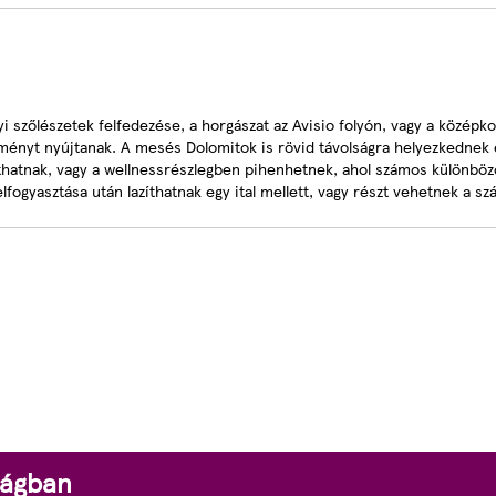
i szőlészetek felfedezése, a horgászat az Avisio folyón, vagy a középk
lményt nyújtanak. A mesés Dolomitok is rövid távolságra helyezkednek 
atnak, vagy a wellnessrészlegben pihenhetnek, ahol számos különböző
elfogyasztása után lazíthatnak egy ital mellett, vagy részt vehetnek a s
zágban