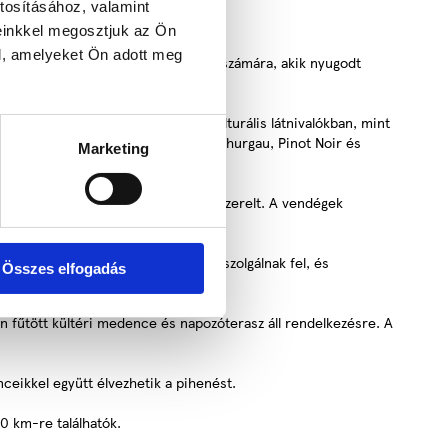
tosításához, valamint
einkkel megosztjuk az Ön
l, amelyeket Ön adott meg
szálloda ideális választás mindazok számára, akik nyugodt
örnyék bővelkedik természeti és kulturális látnivalókban, mint
őtermesztésnek, különösen a Müller Thurgau, Pinot Noir és
Marketing
fel és közvetlen telefonvonallal felszerelt. A vendégek
dégek számára bőséges büféreggelit szolgálnak fel, és
Összes elfogadás
n fűtött kültéri medence és napozóterasz áll rendelkezésre. A
nceikkel együtt élvezhetik a pihenést.
20 km-re találhatók.