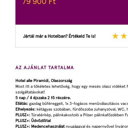
79 900
Ft
Jártál már a Hotelban? Értékeld Te is!
AZ AJÁNLAT TARTALMA
Hotel alle Piramidi, Olaszország
Most itt a tökéletes lehetőség, hogy egy mesés olasz vidéket fe
szolgáltatásokat!
5 nap / 4 éjszaka 2 fő részére.
Ellátás:
gazdag büféreggeli, 1x 3-fogásos menüválasztásos vacs
Elhelyezés:
kétágyas szobában, fürdőszoba zuhanyzóval, WC, haj
PLUSZ+:
Túratérkép, pálinkakostoló a Pilzer pálinkafőzdében F
PLUSZ+:
Üdvözlőital
PLUSZ+:
Medencehasználat
nyugággyal és napernyővel (nyáro