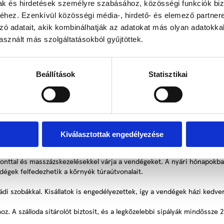
mak és hirdetések személyre szabásához, közösségi funkciók biz
hez. Ezenkívül közösségi média-, hirdető- és elemező partner
zó adatait, akik kombinálhatják az adatokat más olyan adatokka
k-Olaszországban, a festői Cembra-völgyben, Segonzano településén. A 
sznált más szolgáltatásokból gyűjtöttek.
k Trento városát és a környező természeti látnivalókat.
edik el, lenyűgöző kilátást nyújtva a teraszos szőlőültetvényekre. A k
s a Madonna dell’Aiuto szentély. A régió enyhe éghajlata kedvez a szől
Beállítások
Statisztikai
ke saját fürdőszobával, erkéllyel, műholdas TV-vel, hajszárítóval, széf
özös helyiségekben.
, különös figyelmet fordítva a helyi alapanyagok felhasználására. A ven
Kiválasztottak engedélyezése
ételek fogyasztására is.
ponttal és masszázskezelésekkel várja a vendégeket. A nyári hónapokba
ndégek felfedezhetik a környék túraútvonalait.
ládi szobákkal. Kisállatok is engedélyezettek, így a vendégek házi kedve
z. A szálloda sítárolót biztosít, és a legközelebbi sípályák mindössze 