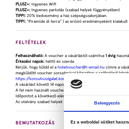
PLUSZ+:
Ingyenes Wifi
PLUSZ+:
Ingyenes parkolás (szabad helyek függvényében)
TIPP!:
20% kedvezmény a ház szépségszalonjában.
TIPP!:
"Piramide di terra" ( az erózió eredményeként kialakult
FELTÉTELEK
Felhasználható:
A voucher a vásárlástól számítva
1 évig
használ
Érkezési napok:
hétfő és szerda
Kérjük, hogy küldd el a
hotelvoucher@t-email.hu
címre a vásár
megküldött voucher sorszámával közvetlen a szállodánál lehetsé
https://konzuliszolgalat.kormany.hu/europa-utazasi-tanacsok
A vásárlást követő 14 napon belül tudnak elállni a vásárlásról
A fel nem használt voucher a vásárlástól számított 14 napon b
Időpontot a következő elérhetőségeken tud egyeztetni:
hotel
Az utalvány szabad helyek függvényében használható fel, ezért
Beleegyezés
BEMUTATKOZÁS
Ez a weboldal sütiket haszn