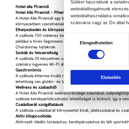
Sütiket használunk a tartal
Hotel alle Piramidi
weboldalforgalmunk elemzésé
Hotel Alle Piramidi – Pihenés a Dolomitok ölelésében
weboldalhasználatra vonatko
A Hotel Alle Piramidi egy bájos, háromcsillagos szálloda Észa
számukra vagy az Ön által ha
környezetben szeretnének pihenni, miközben könnyen elérheti
Elhelyezkedés és környezet
A szálloda 700 méteres tengerszint feletti magasságban helyezk
Hozzájárulás
például a híres Segonzano földpiramisok, a közeli kastélyok é
Elengedhetetlen
kiválasztása
Chardonnay fajtáknak.
Szobák és felszereltség
A szálloda 35 kényelmes szobával rendelkezik, amelyek mindegyi
számára ingyenes Wi-Fi áll rendelkezésre a szobákban és a k
Gasztronómia
A szálloda étterme kiváló regionális és nemzeti ételeket kínál
Elutasítés
lehetőség van glutén- és laktózmentes, valamint vegetáriánus 
Wellness és szabadidő
A Hotel Alle Piramidi wellnessrészlege szaunával, szépségköz
szálloda kerékpárkölcsönzési lehetőséget is biztosít, így a ve
Családbarát szolgáltatások
A szálloda családbarát környezetet kínál, játékszobával és csa
Aktív kikapcsolódás
Akörnyék ideális túrázáshoz, kerékpározáshoz és téli sportokho