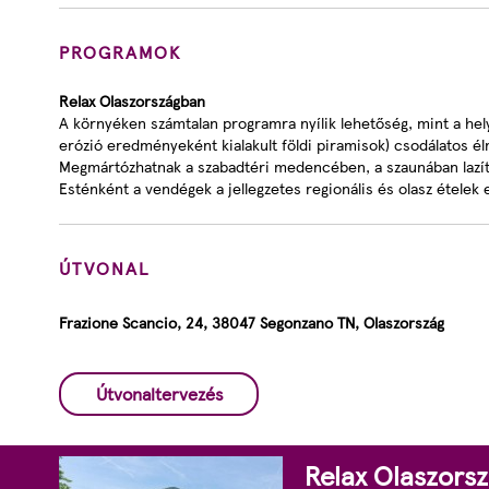
PROGRAMOK
Relax Olaszországban
A környéken számtalan programra nyílik lehetőség, mint a hely
erózió eredményeként kialakult földi piramisok) csodálatos é
Megmártózhatnak a szabadtéri medencében, a szaunában lazíth
Esténként a vendégek a jellegzetes regionális és olasz ételek 
ÚTVONAL
Frazione Scancio, 24, 38047 Segonzano TN, Olaszország
Útvonaltervezés
Relax Olaszors