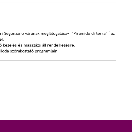
ori Segonzano várának meglátogatása- "Piramide di terra" ( az
el.
 kezelés és masszázs áll rendelkezésre.
zálloda szórakoztató programjain.