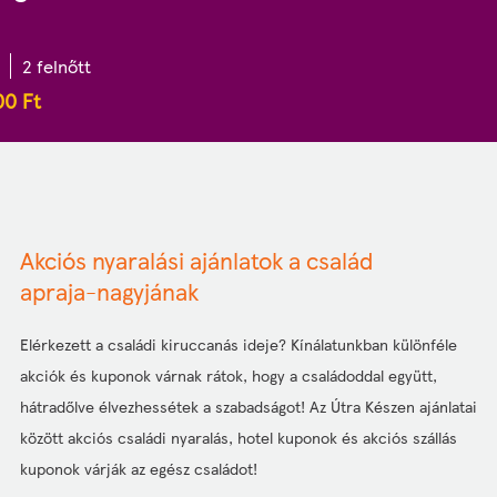
2 felnőtt
00
Ft
Akciós nyaralási ajánlatok a család
apraja-nagyjának
Elérkezett a családi kiruccanás ideje? Kínálatunkban különféle
akciók és kuponok várnak rátok, hogy a családoddal együtt,
hátradőlve élvezhessétek a szabadságot! Az Útra Készen ajánlatai
között akciós családi nyaralás, hotel kuponok és akciós szállás
kuponok várják az egész családot!