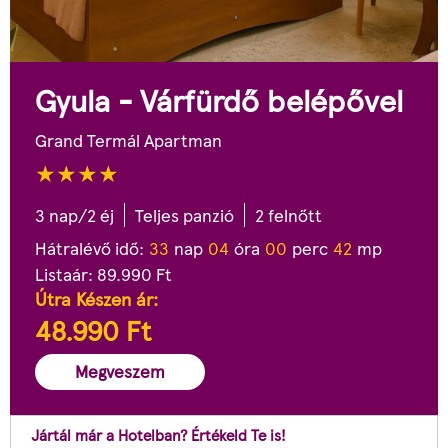
Gyula - Várfürdő belépővel
Grand Termál Apartman
3 nap/2 éj
Teljes panzió
2 felnőtt
Hátralévő idő:
3
3
nap
0
4
óra
0
0
perc
4
1
mp
Listaár:
89.990
Ft
Útra Készen ár:
48.990
Ft
Megveszem
Jártál már a Hotelban? Értékeld Te is!