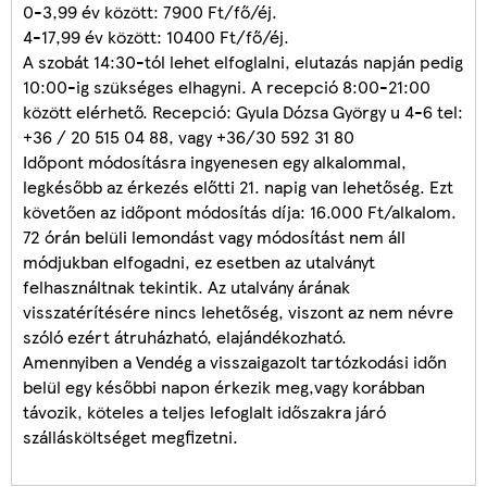
0-3,99 év között: 7900 Ft/fő/éj.
4-17,99 év között: 10400 Ft/fő/éj.
A szobát 14:30-tól lehet elfoglalni, elutazás napján pedig
10:00-ig szükséges elhagyni. A recepció 8:00-21:00
között elérhető. Recepció: Gyula Dózsa György u 4-6 tel:
+36 / 20 515 04 88, vagy +36/30 592 31 80
Időpont módosításra ingyenesen egy alkalommal,
legkésőbb az érkezés előtti 21. napig van lehetőség. Ezt
követően az időpont módosítás díja: 16.000 Ft/alkalom.
72 órán belüli lemondást vagy módosítást nem áll
módjukban elfogadni, ez esetben az utalványt
felhasználtnak tekintik. Az utalvány árának
visszatérítésére nincs lehetőség, viszont az nem névre
szóló ezért átruházható, elajándékozható.
Amennyiben a Vendég a visszaigazolt tartózkodási időn
belül egy későbbi napon érkezik meg,vagy korábban
távozik, köteles a teljes lefoglalt időszakra járó
szállásköltséget megfizetni.