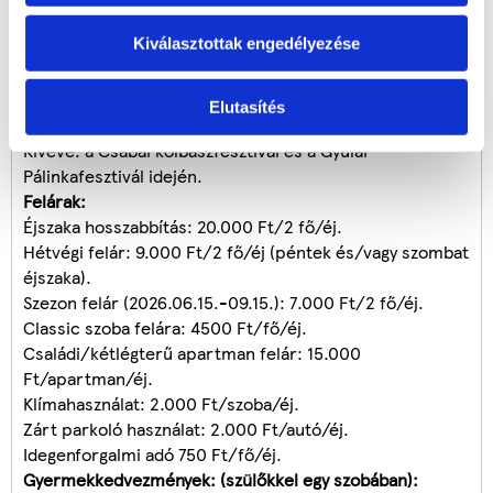
Hétvégéken és szezonban felár ellenében, a szabad
Kiválasztottak engedélyezése
helyek függvényében, a szálláshellyel előre egyeztetett
időpontban, írásos visszaigazolás alapján.Kérjük, hogy az
utalvány vásárlás előtt az időpontot mielőbb
Elutasítés
szíveskedjenek lefoglalni telefonon.
Kivéve: a Csabai kolbászfesztivál és a Gyulai
Pálinkafesztivál idején.
Felárak:
Éjszaka hosszabbítás: 20.000 Ft/2 fő/éj.
Hétvégi felár: 9.000 Ft/2 fő/éj (péntek és/vagy szombat
éjszaka).
Szezon felár (2026.06.15.-09.15.): 7.000 Ft/2 fő/éj.
Classic szoba felára: 4500 Ft/fő/éj.
Családi/kétlégterű apartman felár: 15.000
Ft/apartman/éj.
Klímahasználat: 2.000 Ft/szoba/éj.
Zárt parkoló használat: 2.000 Ft/autó/éj.
Idegenforgalmi adó 750 Ft/fő/éj.
Gyermekkedvezmények: (szülőkkel egy szobában):