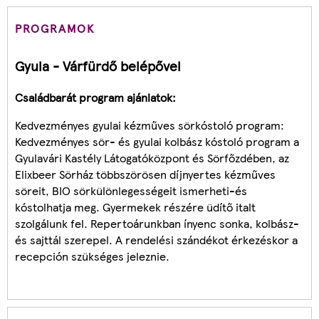
PROGRAMOK
Gyula - Várfürdő belépővel
Családbarát program ajánlatok:
Kedvezményes gyulai kézműves sörkóstoló program:
Kedvezményes sör- és gyulai kolbász kóstoló program a
Gyulavári Kastély Látogatóközpont és Sörfőzdében, az
Elixbeer Sörház többszörösen díjnyertes kézműves
söreit, BIO sörkülönlegességeit ismerheti-és
kóstolhatja meg. Gyermekek részére üdítő italt
szolgálunk fel. Repertoárunkban ínyenc sonka, kolbász-
és sajttál szerepel. A rendelési szándékot érkezéskor a
recepción szükséges jeleznie.