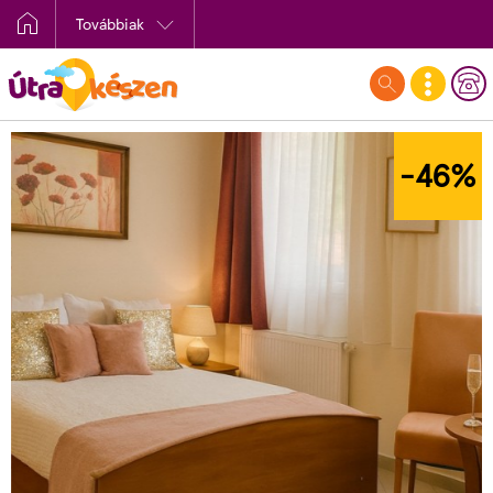
Továbbiak
-46
%