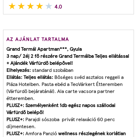
4.0
AZ AJÁNLAT TARTALMA
Grand Termál Apartman***, Gyula
3 nap/ 2éj 2 fő részére Grand Termálba Teljes ellátással
+ Ajándék Várfürdő belépővel!
Elhelyezés:
standard szobában
Ellátás: Teljes ellátás:
Bőséges svéd asztalos reggeli a
Pláza Hotelben. Pasta ebéd a TeoVárkert Étteremben
(Várfürdő bejáratánál). Ala carte vacsora partner
étteremben.
PLUSZ+: Személyenként 1db egész napos szállodai
Várfürdő belépő!
PLUSZ+:
Parajdi sószoba
privát relaxáció 60 perc
díjmentesen.
PLUSZ+:
Amfora Panzió
wellness részlegének korlátlan