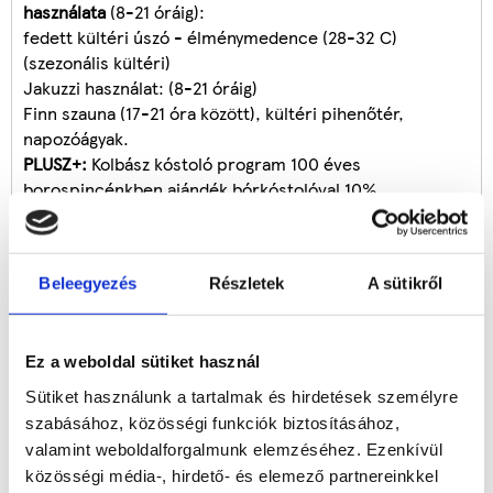
használata
(8-21 óráig):
fedett kültéri úszó - élménymedence (28-32 C)
(szezonális kültéri)
Jakuzzi használat: (8-21 óráig)
Finn szauna (17-21 óra között), kültéri pihenőtér,
napozóágyak.
PLUSZ+:
Kolbász kóstoló program 100 éves
borospincénkben ajándék bórkóstolóval 10%
kedvezménnyel.
PLUSZ+:
Biosör kóstolás ajándék gyulai kolbász, sonka ,
sajt kóstolótállal a Gyulavári Almássy Kastélyban
Beleegyezés
Részletek
A sütikről
díjmentes transferrel a szállástól 10% kedvezménnyel.
PLUSZ+:
Személyenként 2.000 Ft értékű
masszázs
kupon
.
Ez a weboldal sütiket használ
PLUSZ+:
Gyulai szuvenir kedvezmény 500 Ft.
PLUSZ+:
VISIT GYULA CARD turisztikai kártya biztosítása,
Sütiket használunk a tartalmak és hirdetések személyre
mely a város közel 50 pontján biztosít 5-50% további
szabásához, közösségi funkciók biztosításához,
kedvezményt a kártya használóinak.
valamint weboldalforgalmunk elemzéséhez. Ezenkívül
közösségi média-, hirdető- és elemező partnereinkkel