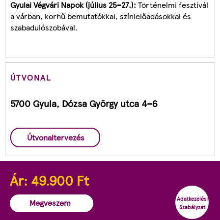
Gyulai Végvári Napok (július 25–27.):
Történelmi fesztivál
a várban, korhű bemutatókkal, színielőadásokkal és
szabadulószobával.
ÚTVONAL
5700 Gyula, Dózsa György utca 4–6
Útvonaltervezés
Ár:
49.900
Ft
Adatkezelési
Megveszem
Szabályzat