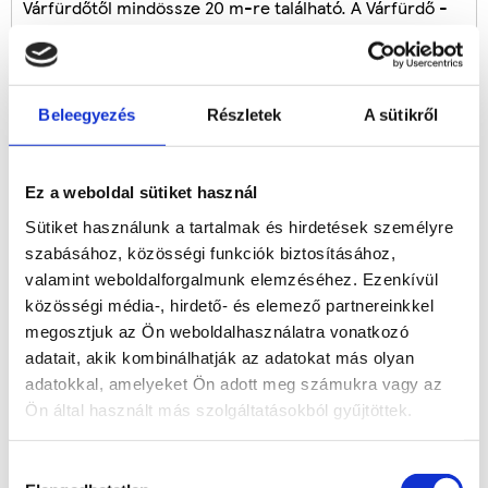
Várfürdőtől mindössze 20 m-re található. A Várfürdő -
amely Magyarország talán legszebb gyógyfürdője - az
egykori Almásy - kastély 8,5 hektáros kastélyparkjában
épült ki, és ma természetvédelmi terület.
Beleegyezés
Részletek
A sütikről
Az épületek és a medencék elhelyezésekor elsőrendű
szempont volt, hogy a kastélykert fáit megóvják, és a
fürdővendégeket tágas zöldfelület várja. A medencék
Ez a weboldal sütiket használ
kedvező elosztásával sikerült elérni, hogy napi tízezer
vendég esetén is lehet csendes pihenőhelyet találni a
Sütiket használunk a tartalmak és hirdetések személyre
fürdő területén. A 21 összesen 52 ágyas – szobával,
szabásához, közösségi funkciók biztosításához,
lakosztállyal, apartmannal rendelkező szálloda
valamint weboldalforgalmunk elemzéséhez. Ezenkívül
szeretettel várja vendégeit.
közösségi média-, hirdető- és elemező partnereinkkel
megosztjuk az Ön weboldalhasználatra vonatkozó
A szálloda előnye, hogy hatalmas parkosított
adatait, akik kombinálhatják az adatokat más olyan
kerthelyiséggel rendelkezik, ami céges meetingekre,
adatokkal, amelyeket Ön adott meg számukra vagy az
továbbképzésekre, baráti összejövetelekre is alkalmas.
Ön által használt más szolgáltatásokból gyűjtöttek.
A kerthelyiségben kosárlabdázásra, ping pong-ra is van
lehetőség.
Hozzájárulás