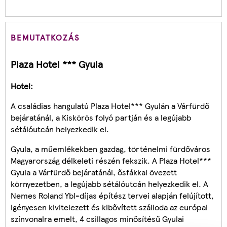
BEMUTATKOZÁS
Plaza Hotel *** Gyula
Hotel:
A családias hangulatú Plaza Hotel*** Gyulán a Várfürdő
bejáratánál, a Kiskörös folyó partján és a legújabb
sétálóutcán helyezkedik el.
Gyula, a műemlékekben gazdag, történelmi fürdőváros
Magyarország délkeleti részén fekszik. A Plaza Hotel***
Gyula a Várfürdő bejáratánál, ősfákkal övezett
környezetben, a legújabb sétálóutcán helyezkedik el. A
Nemes Roland Ybl-díjas építész tervei alapján felújított,
igényesen kivitelezett és kibővített szálloda az európai
színvonalra emelt, 4 csillagos minősítésű Gyulai