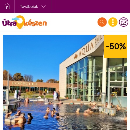
Továbbiak
-50
%