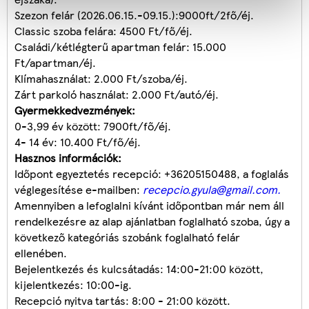
Szezon felár (2026.06.15.-09.15.):9000ft/2fő/éj.
Classic szoba felára: 4500 Ft/fő/éj.
Családi/kétlégterű apartman felár: 15.000
Ft/apartman/éj.
Klímahasználat: 2.000 Ft/szoba/éj.
Zárt parkoló használat: 2.000 Ft/autó/éj.
Gyermekkedvezmények:
0-3,99 év között: 7900ft/fő/éj.
4- 14 év: 10.400 Ft/fő/éj.
Hasznos információk:
Időpont egyeztetés recepció: +36205150488, a foglalás
véglegesítése e-mailben:
recepcio.gyula@gmail.com
.
Amennyiben a lefoglalni kívánt időpontban már nem áll
rendelkezésre az alap ajánlatban foglalható szoba, úgy a
következő kategóriás szobánk foglalható felár
ellenében.
Bejelentkezés és kulcsátadás: 14:00-21:00 között,
kijelentkezés: 10:00-ig.
Recepció nyitva tartás: 8:00 - 21:00 között.