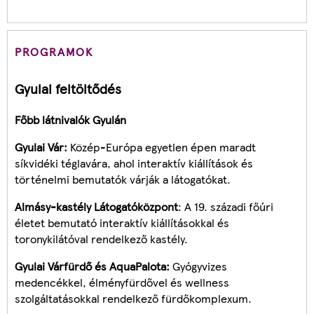
PROGRAMOK
Gyulai feltöltődés
Főbb látnivalók Gyulán
Gyulai Vár:
Közép-Európa egyetlen épen maradt
síkvidéki téglavára, ahol interaktív kiállítások és
történelmi bemutatók várják a látogatókat.
Almásy-kastély Látogatóközpont
: A 19. századi főúri
életet bemutató interaktív kiállításokkal és
toronykilátóval rendelkező kastély.
Gyulai Várfürdő és AquaPalota:
Gyógyvizes
medencékkel, élményfürdővel és wellness
szolgáltatásokkal rendelkező fürdőkomplexum.