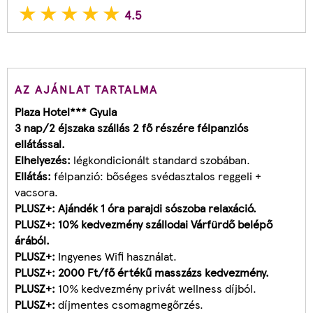
4.5
AZ AJÁNLAT TARTALMA
Plaza Hotel*** Gyula
3 nap/2 éjszaka szállás 2 fő részére félpanziós
ellátással.
Elhelyezés:
légkondicionált standard szobában.
Ellátás:
félpanzió: bőséges svédasztalos reggeli +
vacsora.
PLUSZ+
: Ajándék 1 óra parajdi sószoba relaxáció.
PLUSZ+
: 10% kedvezmény szállodai Várfürdő belépő
árából.
PLUSZ+
:
Ingyenes Wifi használat.
PLUSZ+
: 2000 Ft/fő értékű masszázs kedvezmény.
PLUSZ+
:
10% kedvezmény privát wellness díjból.
PLUSZ+:
díjmentes csomagmegőrzés.