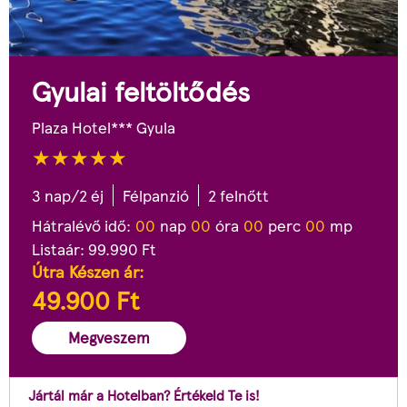
Gyulai feltöltődés
Plaza Hotel*** Gyula
3 nap/2 éj
Félpanzió
2 felnőtt
Hátralévő idő:
0
0
nap
0
0
óra
0
0
perc
0
0
mp
Listaár:
99.990
Ft
Útra Készen ár:
49.900
Ft
Megveszem
Jártál már a Hotelban? Értékeld Te is!