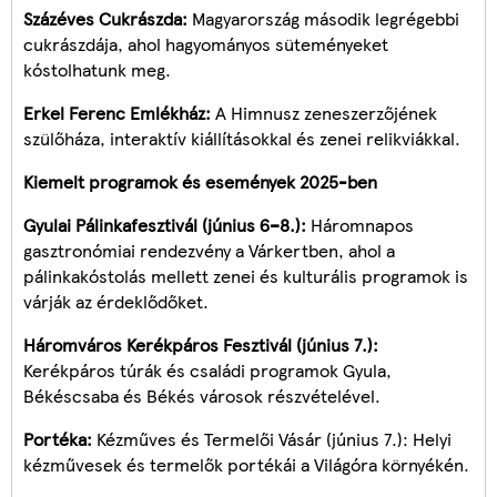
Százéves Cukrászda:
Magyarország második legrégebbi
cukrászdája, ahol hagyományos süteményeket
kóstolhatunk meg.
Erkel Ferenc Emlékház:
A Himnusz zeneszerzőjének
szülőháza, interaktív kiállításokkal és zenei relikviákkal.
Kiemelt programok és események 2025-ben
Gyulai Pálinkafesztivál (június 6–8.):
Háromnapos
gasztronómiai rendezvény a Várkertben, ahol a
pálinkakóstolás mellett zenei és kulturális programok is
várják az érdeklődőket.
Háromváros Kerékpáros Fesztivál (június 7.):
Kerékpáros túrák és családi programok Gyula,
Békéscsaba és Békés városok részvételével.
Portéka:
Kézműves és Termelői Vásár (június 7.): Helyi
kézművesek és termelők portékái a Világóra környékén.